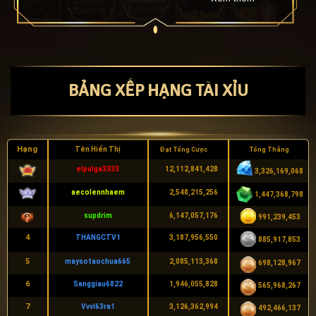
chơi đổi thưởng ăn tiền thật này nhé. Khám phá luật
chơi Tài Xỉu Cân [...]
BẢNG XẾP HẠNG TÀI XỈU
Hạng
Tên Hiển Thị
Đạt Tổng Cược
Tổng Thắng
elpulga3333
12,112,841,428
3,326,169,068
aecolennhaem
2,548,215,256
1,447,368,798
supdrim
6,147,057,176
991,239,453
4
THANGCTV1
3,187,956,550
885,917,853
5
maysotaochua665
2,085,113,368
698,128,967
6
Sanggiau6822
1,946,055,828
565,968,267
7
Vvvl63ra1
3,126,362,994
492,466,137