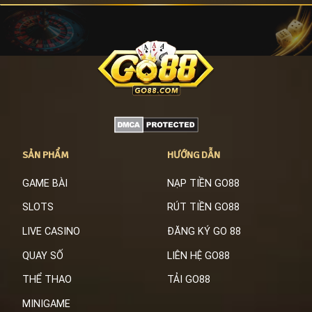
SẢN PHẨM
HƯỚNG DẪN
GAME BÀI
NẠP TIỀN GO88
SLOTS
RÚT TIỀN GO88
LIVE CASINO
ĐĂNG KÝ GO 88
QUAY SỐ
LIÊN HỆ GO88
THỂ THAO
TẢI GO88
MINIGAME