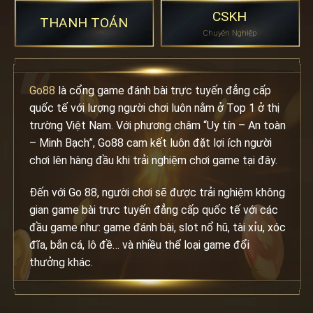
CSKH
THANH TOÁN
Chuyên Nghiệp
Go88
là cổng game đánh bài trực tuyến đẳng cấp
quốc tế với lượng người chơi luôn nằm ở Top 1 ở thị
trường Việt Nam. Với phương châm “Uy tín – An toàn
– Minh Bạch”, Go88 cam kết luôn đặt lợi ích người
chơi lên hàng đầu khi trải nghiệm chơi game tại đây.
Đến với Go 88, người chơi sẽ được trải nghiệm không
gian game bài trực tuyến đẳng cấp quốc tế với các
đầu game như: game đánh bài, slot nổ hũ, tài xỉu, xóc
đĩa, bắn cá, lô đề… và nhiều thể loại game đổi
thưởng khác.