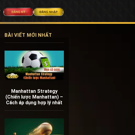
Ợ
BÀI VIẾT MỚI NHẤT
Manhattan Strategy
(Chiến lược Manhattan) –
Cách áp dụng hợp lý nhất