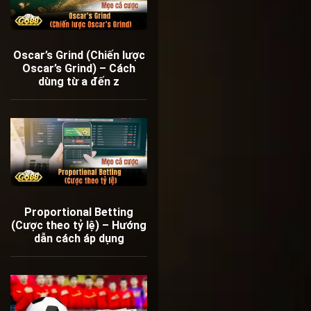
Oscar’s Grind (Chiến lược
Oscar’s Grind) – Cách
dùng từ a đến z
Proportional Betting
(Cược theo tỷ lệ) – Hướng
dẫn cách áp dụng