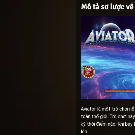
Mô tả sơ lược v
Aviator là một trò chơi n
toàn thế giới. Trò chơi n
kỳ thời điểm nào. Khi bay
lên.