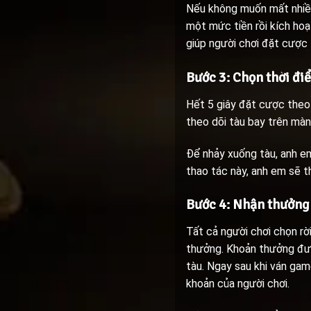
Nếu không muốn mất nhiều
một mức tiền rồi kích hoạt
giúp người chơi đặt cược
Bước 3: Chọn thời điể
Hết 5 giây đặt cược theo 
theo dõi tàu bay trên màn
Để nhảy xuống tàu, anh em 
thao tác này, anh em sẽ t
Bước 4: Nhận thưởng
Tất cả người chơi chọn rờ
thưởng. Khoản thưởng đượ
tàu. Ngay sau khi ván game
khoản của người chơi.