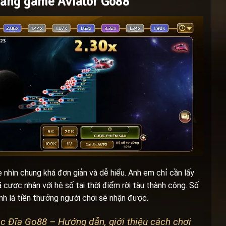
thắng game Aviator Go88
 nhìn chung khá đơn giản và dễ hiểu. Anh em chỉ cần lấy
 cược nhân với hệ số tại thời điểm rời tàu thành công. Số
nh là tiền thưởng người chơi sẽ nhận được.
c Đĩa Go88 – Hướng dẫn, giới thiệu cách chơi