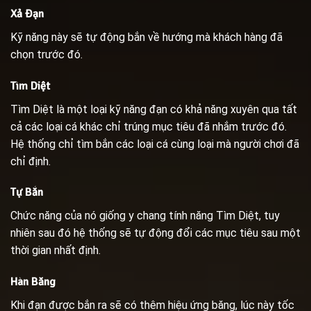
Xả Đạn
Kỹ năng này sẽ tự động bắn về hướng mà khách hàng đã
chọn trước đó.
Tìm Diệt
Tìm Diệt là một loại kỹ năng đạn có khả năng xuyên qua tất
cả các loại cá khác chỉ trúng mục tiêu đã nhắm trước đó.
Hệ thống chỉ tìm bắn các loại cá cùng loại mà người chơi đã
chỉ định.
Tự Bắn
Chức năng của nó giống y chang tính năng Tìm Diệt, tuy
nhiên sau đó hệ thống sẽ tự động đổi các mục tiêu sau một
thời gian nhất định.
Hàn Băng
Khi đạn được bắn ra sẽ có thêm hiệu ứng băng, lúc này tốc