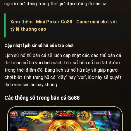
người chơi đang trong thế giới đại dương đi săn cá.
Xem thêm:
Mini Poker Go88 - Game mini slot với
tỷ lệ thưởng cao
Cập nhật lịch sử nổ hũ của trò chơi
Lịch sử nổ hũ bắn cá sẽ luôn cập nhật các cao thủ bắn cá
đã trúng nổ hũ với danh sách tên, số tiền nổ hũ đạt được
trong thời điểm đó. Bảng lịch sử nổ hũ này sẽ giúp người
chơi biết tình trạng hũ có “đầy” hay “vơi”, lúc này sẽ quyết
định vào săn hũ hay không.
Các thông số trong bắn cá Go88