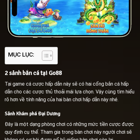
MỤC LỤC:
2 sảnh bắn cá tại Go88
Tại game cá cược hấp dẫn này sẽ có hai cổng bắn cá hấp
dẫn cho các cược thủ thoải mái lựa chọn. Vậy cùng tìm hiểu
rõ hơn về tính năng của hai bàn chơi hấp dẫn này nhé.
Sảnh Khám phá Đại Dương
Đây là một dạng phòng chơi có những mức tiền cược được
quy định cụ thể. Tham gia trong bàn chơi này người chơi sẽ
không có cơ hội được nổ hũ giống bàn chơi còn lại.