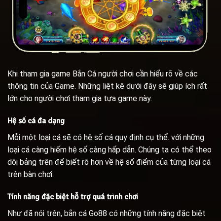
Khi tham gia game Bắn Cá người chơi cần hiểu rõ về các
thông tin của Game. Những liệt kê dưới đây sẽ giúp ích rất
lớn cho người chơi tham gia tựa game này.
Hệ số cá đa dạng
Mỗi một loại cá sẽ có hệ số cá quy định cụ thể. với những
loại cá càng hiếm hệ số càng hấp dẫn. Chúng ta có thể theo
dõi bảng trên để biết rõ hơn về hệ số điểm của từng loại cá
trên bàn chơi.
Tính năng đặc biệt hỗ trợ quá trình chơi
Như đã nói trên, bắn cá Go88 có những tính năng đặc biệt