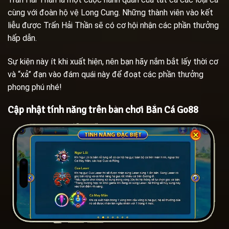
cùng với đoàn hộ vệ Long Cung. Những thành viên vào kết
liễu được Trấn Hải Thần sẽ có cơ hội nhận các phần thưởng
hấp dẫn.
Sự kiện này ít khi xuất hiện, nên bạn hãy nắm bắt lấy thời cơ
và “xả” đạn vào đám quái này để đoạt các phần thưởng
phong phú nhé!
Cập nhật tính năng trên bàn chơi Bắn Cá Go88