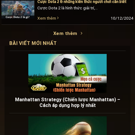
Cược Dota 2 & những kiến thức người chơi cần biết
Cược Dota 2 là hình thức giải trí, kiếm tiền trực tuyến lý tưởng của nhiều anh em. Trong những năm gần đây, nhu cầu cá độ Dota 2 của [...]
10/12/2024
Xem thêm
Xem thêm
BÀI VIẾT MỚI NHẤT
Manhattan Strategy (Chiến lược Manhattan) –
Cách áp dụng hợp lý nhất