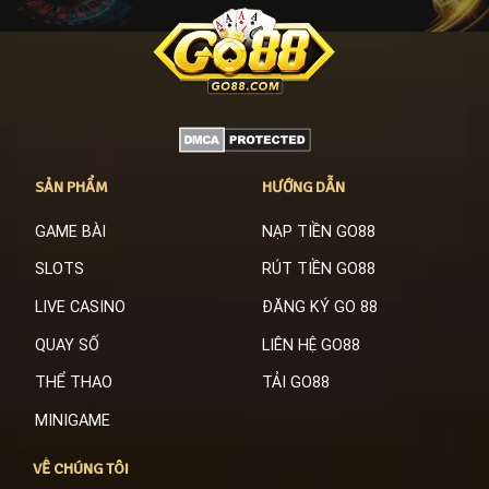
SẢN PHẨM
HƯỚNG DẪN
GAME BÀI
NẠP TIỀN GO88
SLOTS
RÚT TIỀN GO88
LIVE CASINO
ĐĂNG KÝ GO 88
QUAY SỐ
LIÊN HỆ GO88
THỂ THAO
TẢI GO88
MINIGAME
VỀ CHÚNG TÔI