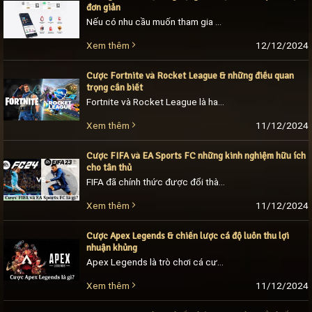
đơn giản
Nếu có nhu cầu muốn tham gia cá cược, nhận thưởng trực tuyến mọi lúc, mọi nơi thì tải app cược về máy chính là sự lựa chọn đúng đắn [...]
12/12/2024
Xem thêm
Cược Fortnite và Rocket League & những điều quan
trọng cần biết
Fortnite và Rocket League là hai trò chơi điện tử nổi tiếng đang được tổ chức thi đấu chuyên nghiệp. Những trận đấu này luôn nhận được đông đảo sự [...]
11/12/2024
Xem thêm
Cược FIFA và EA Sports FC những kinh nghiệm hữu ích
cho tân thủ
FIFA đã chính thức được đổi thành tên gọi AE Sports FC. Đây chính là trò chơi điện tử bóng đá nổi tiếng đang có mặt tại 51 quốc gia [...]
11/12/2024
Xem thêm
Cược Apex Legends & chiến lược cá độ luôn thu lợi
nhuận khủng
Apex Legends là trò chơi cá cược đầy tiềm năng, đang phát triển mạnh như vũ bão trong vài năm trở lại đây. Với sự phát triển của trò chơi, [...]
11/12/2024
Xem thêm