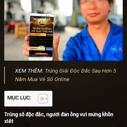
XEM THÊM:
Trúng Giải Độc Đắc Sau Hơn 5
Năm Mua Vé Số Online
MỤC LỤC:
Trúng số độc đắc, người đàn ông vui mừng khôn
xiết