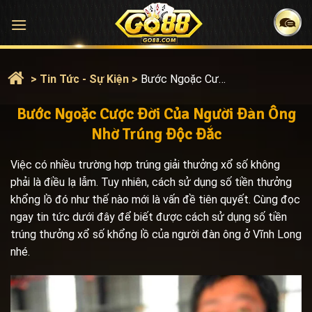
Bỏ
qua
nội
dung
>
Tin Tức - Sự Kiện
>
Bước Ngoặc Cược Đời Của Người Đàn Ông Nhờ Trúng Độc Đắc
Bước Ngoặc Cược Đời Của Người Đàn Ông
Nhờ Trúng Độc Đắc
Việc có nhiều trường hợp trúng giải thưởng xổ số không
phải là điều lạ lẫm. Tuy nhiên, cách sử dụng số tiền thưởng
khổng lồ đó như thế nào mới là vấn đề tiên quyết. Cùng đọc
ngay tin tức dưới đây để biết được cách sử dụng số tiền
trúng thưởng xổ số khổng lồ của người đàn ông ở Vĩnh Long
nhé.