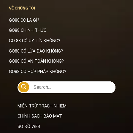
VỀ CHÚNG TÔI
GO88.CC LÀ GÌ?
GO88 CHÍNH THỨC
GO 88 CÓ UY TÍN KHÔNG?
GO88 CÓ LỪA ĐẢO KHÔNG?
GO88 CÓ AN TOÀN KHÔNG?
GO88 CÓ HỢP PHÁP KHÔNG?
MIỄN TRỪ TRÁCH NHIỆM
CHÍNH SÁCH BẢO MẬT
SƠ ĐỒ WEB