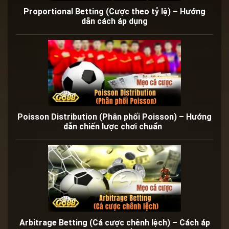
Proportional Betting (Cược theo tỷ lệ) – Hướng
dẫn cách áp dụng
Poisson Distribution (Phân phối Poisson) – Hướng
dẫn chiến lược chơi chuẩn
Arbitrage Betting (Cá cược chênh lệch) – Cách áp