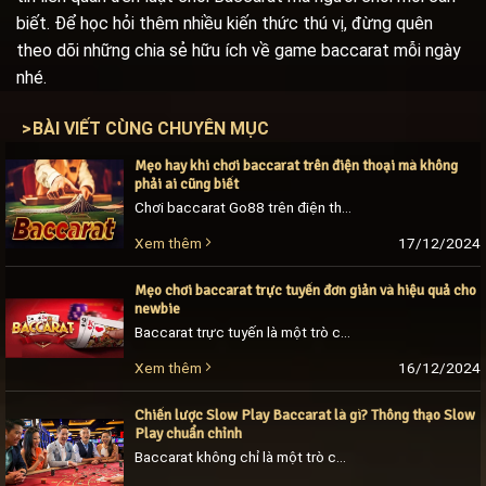
biết. Để học hỏi thêm nhiều kiến ​​thức thú vị, đừng quên
theo dõi những chia sẻ hữu ích về game baccarat mỗi ngày
nhé.
>
BÀI VIẾT CÙNG CHUYÊN MỤC
Mẹo hay khi chơi baccarat trên điện thoại mà không
phải ai cũng biết
Chơi baccarat Go88 trên điện thoại đang trở thành xu hướng phổ biến trong thế giới cá cược trực tuyến, nhờ vào sự tiện lợi và khả năng tiếp cận [...]
17/12/2024
Xem thêm
Mẹo chơi baccarat trực tuyến đơn giản và hiệu quả cho
newbie
Baccarat trực tuyến là một trò chơi phổ biến trong các sòng bài trực tuyến, thu hút người chơi bởi tính đơn giản nhưng không kém phần thú vị. Tuy [...]
16/12/2024
Xem thêm
Chiến lược Slow Play Baccarat là gì? Thông thạo Slow
Play chuẩn chỉnh
Baccarat không chỉ là một trò chơi may rủi mà còn ẩn chứa nhiều chiến lược giúp người chơi gia tăng cơ hội chiến thắng. Một trong những chiến lược [...]