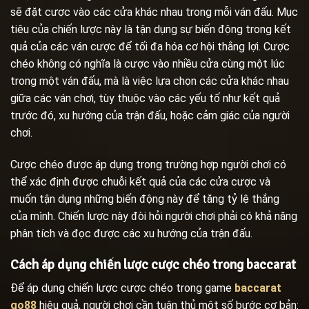
sẽ đặt cược vào các cửa khác nhau trong mỗi ván đấu. Mục
tiêu của chiến lược này là tận dụng sự biến động trong kết
quả của các ván cược để tối đa hóa cơ hội thắng lợi. Cược
chéo không có nghĩa là cược vào nhiều cửa cùng một lúc
trong một ván đấu, mà là việc lựa chọn các cửa khác nhau
giữa các ván chơi, tùy thuộc vào các yếu tố như kết quả
trước đó, xu hướng của trận đấu, hoặc cảm giác của người
chơi.
Cược chéo được áp dụng trong trường hợp người chơi có
thể xác định được chuỗi kết quả của các cửa cược và
muốn tận dụng những biến động này để tăng tỷ lệ thắng
của mình. Chiến lược này đòi hỏi người chơi phải có khả năng
phân tích và đọc được các xu hướng của trận đấu.
Cách áp dụng chiến lược cược chéo trong baccarat
Để áp dụng chiến lược cược chéo trong game
baccarat
go88
hiệu quả, người chơi cần tuân thủ một số bước cơ bản: