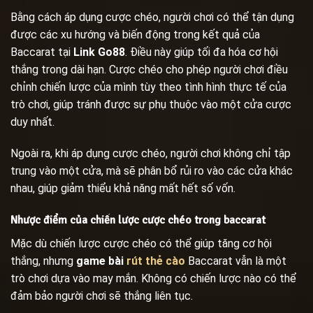
Bằng cách áp dụng cược chéo, người chơi có thể tận dụng
được các xu hướng và biến động trong kết quả của
Baccarat tại
Link Go88
. Điều này giúp tối đa hóa cơ hội
thắng trong dài hạn. Cược chéo cho phép người chơi điều
chỉnh chiến lược của mình tùy theo tình hình thực tế của
trò chơi, giúp tránh được sự phụ thuộc vào một cửa cược
duy nhất.
Ngoài ra, khi áp dụng cược chéo, người chơi không chỉ tập
trung vào một cửa, mà sẽ phân bổ rủi ro vào các cửa khác
nhau, giúp giảm thiểu khả năng mất hết số vốn.
Nhược điểm của chiến lược cược chéo trong baccarat
Mặc dù chiến lược cược chéo có thể giúp tăng cơ hội
thắng, nhưng
game bài
rút thẻ cào
Baccarat vẫn là một
trò chơi dựa vào may mắn. Không có chiến lược nào có thể
đảm bảo người chơi sẽ thắng liên tục.