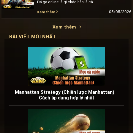
Đá gà online là gì chắc hẳn là câu hỏi nhiều người mới nghe đến sẽ thắc mắc. Cách chơi này tương tự như đá gà truyền thống khi các [...]
05/05/2026
Xem thêm
Xem thêm
BÀI VIẾT MỚI NHẤT
Manhattan Strategy (Chiến lược Manhattan) –
Cách áp dụng hợp lý nhất