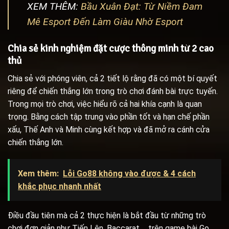
XEM THÊM:
Bầu Xuân Đạt: Từ Niềm Đam
Mê Esport Đến Làm Giàu Nhờ Esport
Chia sẻ kinh nghiệm đặt cược thông minh từ 2 cao
thủ
Chia sẻ với phóng viên, cả 2 tiết lộ rằng đã có một bí quyết
riêng để chiến thắng lớn trong trò chơi đánh bài trực tuyến.
Trong mọi trò chơi, việc hiểu rõ cả hai khía cạnh là quan
trọng. Bằng cách tập trung vào phần tốt và hạn chế phần
xấu, Thế Anh và Minh cùng kết hợp và đã mở ra cánh cửa
chiến thắng lớn.
Xem thêm:
Lỗi Go88 không vào được & 4 cách
khắc phục nhanh nhất
Điều đầu tiên mà cả 2 thực hiện là bắt đầu từ những trò
chơi đơn giản như Tiến Lên, Baccarat,… trên game bài Go