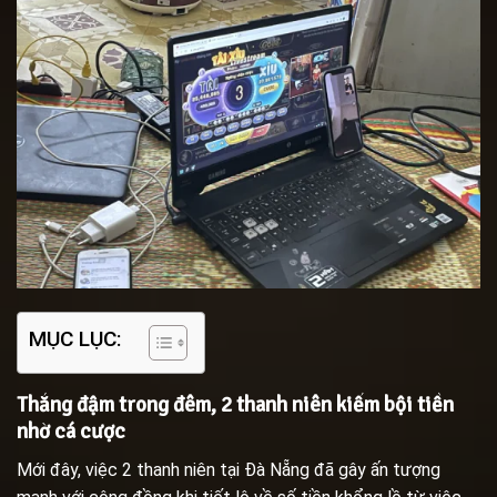
MỤC LỤC:
Thắng đậm trong đêm, 2 thanh niên kiếm bội tiền
nhờ cá cược
Mới đây, việc 2 thanh niên tại Đà Nẵng đã gây ấn tượng