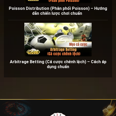
Poisson Distribution (Phân phối Poisson) – Hướng
dẫn chiến lược chơi chuẩn
Arbitrage Betting (Cá cược chênh lệch) – Cách áp
dụng chuẩn