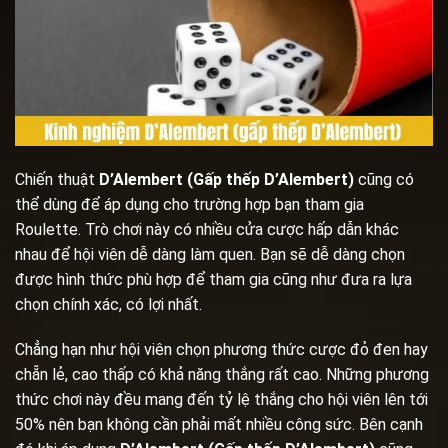
Chiến thuật
D’Alembert (Gấp thếp D’Alembert)
cũng có
thể dùng để áp dụng cho trường hợp bạn tham gia
Roulette. Trò chơi này có nhiều cửa cược hấp dẫn khác
nhau để hội viên dễ dàng làm quen. Bạn sẽ dễ dàng chọn
được hình thức phù hợp để tham gia cũng như đưa ra lựa
chọn chính xác, có lợi nhất.
Chẳng hạn như hội viên chọn phương thức cược đỏ đen hay
chẵn lẻ, cao thấp có khả năng thắng rất cao. Những phương
thức chơi này đều mang đến tỷ lệ thắng cho hội viên lên tới
50% nên bạn không cần phải mất nhiều công sức. Bên cạnh