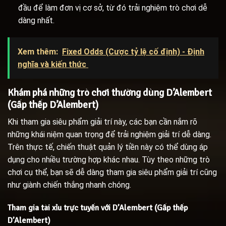
đầu để làm đơn vị cơ sở, từ đó trải nghiệm trò chơi dễ
dàng nhất.
Xem thêm:
Fixed Odds (Cược tỷ lệ cố định) - Định
nghĩa và kiến thức
Khám phá những trò chơi thường dùng D’Alembert
(Gấp thếp D’Alembert)
Khi tham gia siêu phẩm giải trí này, các bạn cần nắm rõ
những khái niệm quan trọng để trải nghiệm giải trí dễ dàng.
Trên thực tế, chiến thuật quản lý tiền này có thể dùng áp
dụng cho nhiều trường hợp khác nhau. Tùy theo những trò
chơi cụ thể, bạn sẽ dễ dàng tham gia siêu phẩm giải trí cũng
như giành chiến thắng nhanh chóng.
Tham gia tài xỉu trực tuyến với D’Alembert (Gấp thếp
D’Alembert)