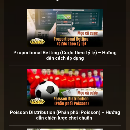
Proportional Betting (Cược theo tỷ lệ) – Hướng
dẫn cách áp dụng
Poisson Distribution (Phân phối Poisson) – Hướng
dẫn chiến lược chơi chuẩn