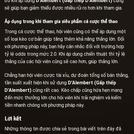
đó khi áp dụng
D’Alembert (Gấp thếp D’Alembert)
cũng
sẽ giúp bạn giảm thiểu được nhiều rủi ro hơn khi tham gia.
Áp dụng trong khi tham gia siêu phẩm cá cược thể thao
Trong cá cược thể thao, hội viên cũng có thể áp dụng một
số loại kèo cơ bản giúp tăng thêm khả năng thắng lớn. Đối
với phương pháp này, bạn hãy cân nhắc đối với trường hợp
tỷ lệ odds trong mức 2.0. Khi áp dụng chiến thuật thì tỷ lệ
thắng của các hội viên cũng sẽ cao hơn, giúp thắng lớn.
Chẳng hạn hội viên cược tài xỉu, dự đoán tổng số bàn thắng,
tần suất xuất hiện khi sử dụng
D’Alembert (Gấp thếp
D’Alembert)
cũng rất cao. Kèo chấp cũng hứa hẹn mang
đến mức thưởng lớn cho hội viên khi trải nghiệm và kiếm
tiền nhanh chóng với phương pháp này.
Lời kết
Những thông tin được chia sẻ trong bài viết trên đây đã