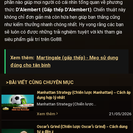
phần nào giúp mọi người có cái nhìn tổng quan về phương
thức
D’Alembert (Gấp thếp D’Alembert)
. Chiến thuật này
không chỉ đơn giản mà còn hứa hẹn giúp bạn thắng cũng
như kiếm thưởng nhanh chóng nhất. Hy vọng rằng các bạn
sẽ luôn có được những trải nghiệm tuyệt vời khi tham gia
siêu phẩm giải trí trên Go88.
Xem thêm:
Martingale (gấp thếp) - Mẹo sử dụng
đúng cho tân binh
>
BÀI VIẾT CÙNG CHUYÊN MỤC
Manhattan Strategy (Chiến lược Manhattan) – Cách áp
dụng hợp lý nhất
Manhattan Strategy (Chiến lược Manhattan) là phương pháp cược kết hợp linh hoạt giữa tấn công và phòng thủ để tối ưu hiệu quả vốn. Chiến lược này giúp người [...]
21/05/2026
Xem thêm
Oscar’s Grind (Chiến lược Oscar’s Grind) – Cách dùng
từ a đến z