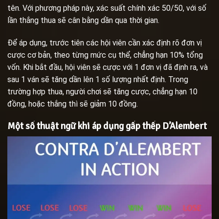
tên. Với phương pháp này, xác suất chính xác 50/50, với số
lần thắng thua sẽ cân bằng dần qua thời gian.
Để áp dụng, trước tiên các hội viên cần xác định rõ đơn vị
cược cơ bản, theo từng mức cụ thể, chẳng hạn 10% tổng
vốn. Khi bắt đầu, hội viên sẽ cược với 1 đơn vị đã định ra, và
sau 1 ván sẽ tăng dần lên 1 số lượng nhất định. Trong
trường hợp thua, người chơi sẽ tăng cược, chẳng hạn 10
đồng, hoặc thắng thì sẽ giảm 10 đồng.
Một số thuật ngữ khi áp dụng gấp thếp D’Alembert