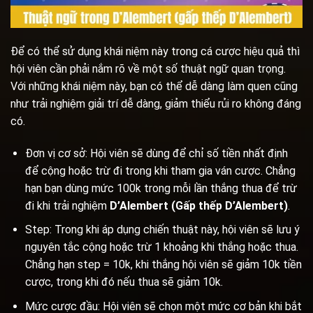
Để có thể sử dụng khái niệm này trong cá cược hiệu quả thì
hội viên cần phải nắm rõ về một số thuật ngữ quan trọng.
Với những khái niệm này, bạn có thể dễ dàng làm quen cũng
như trải nghiệm giải trí dễ dàng, giảm thiểu rủi ro không đáng
có.
Đơn vị cơ sở: Hội viên sẽ dùng để chỉ số tiền nhất định
để cộng hoặc trừ đi trong khi tham gia ván cược. Chẳng
hạn bạn dùng mức 100k trong mỗi lần thắng thua để trừ
đi khi trải nghiệm
D’Alembert (Gấp thếp D’Alembert)
.
Step: Trong khi áp dụng chiến thuật này, hội viên sẽ lưu ý
nguyên tắc cộng hoặc trừ 1 khoảng khi thắng hoặc thua.
Chẳng hạn step = 10k, khi thắng hội viên sẽ giảm 10k tiền
cược, trong khi đó nếu thua sẽ giảm 10k.
Mức cược đầu: Hội viên sẽ chọn một mức cơ bản khi bắt