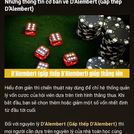
Những thông tin cơ bản về D’Alembert (Gấp thếp
D’Alembert)
Hiểu đơn giản thì chiến thuật này dùng để chỉ hệ thống quản
lý vốn cược của hội viên dựa trên tình hình thắng thua. Khi
bắt đầu, bạn sẽ chọn thêm hoặc giảm một số vốn nhất định
từ đầu tới cuối.
Đối với nguyên lý
D’Alembert (Gấp thếp D’Alembert)
thì
mọi người cần dựa trên nguyên lý của nhà toán học cùng