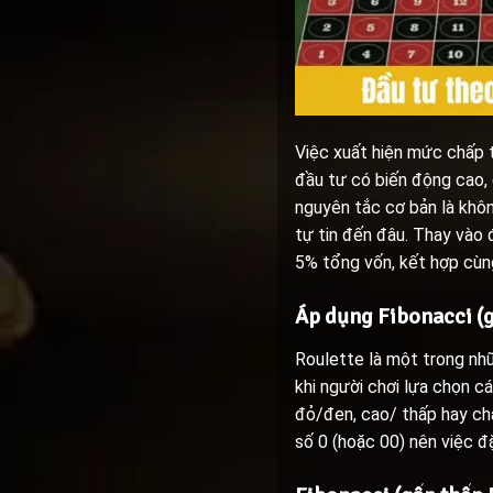
Việc xuất hiện mức chấp 
đầu tư có biến động cao, 
nguyên tắc cơ bản là khô
tự tin đến đâu. Thay vào 
5% tổng vốn, kết hợp cùng
Áp dụng Fibonacci (g
Roulette là một trong nhữ
khi người chơi lựa chọn 
đỏ/đen, cao/ thấp hay chẵn
số 0 (hoặc 00) nên việc đ