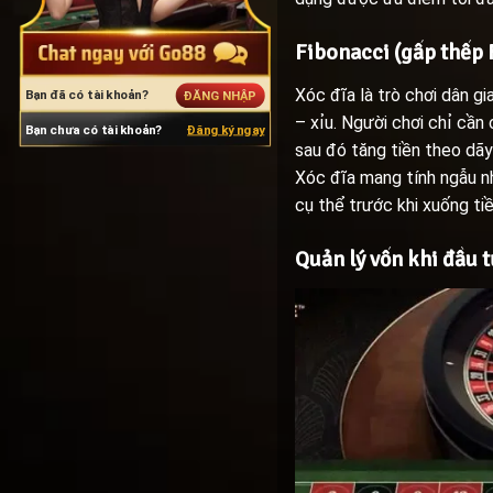
Fibonacci (gấp thếp 
Xóc đĩa là trò chơi dân g
Bạn đã có tài khoản?
ĐĂNG NHẬP
– xỉu. Người chơi chỉ cầ
Bạn chưa có tài khoản?
Đăng ký ngay
sau đó tăng tiền theo dãy 
Xóc đĩa mang tính ngẫu nh
cụ thể trước khi xuống tiề
Quản lý vốn khi đầu 