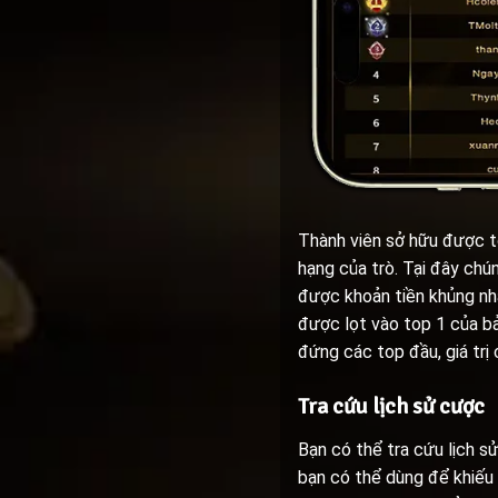
Thành viên sở hữu được t
hạng của trò. Tại đây chú
được khoản tiền khủng nh
được lọt vào top 1 của b
đứng các top đầu, giá trị
Tra cứu lịch sử cược
Bạn có thể tra cứu lịch sử
bạn có thể dùng để khiếu