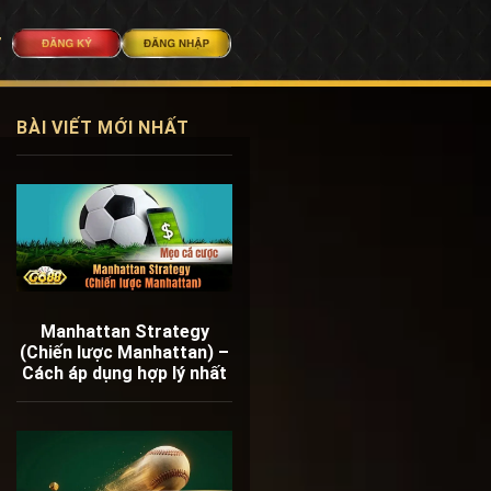
Ợ
BÀI VIẾT MỚI NHẤT
Manhattan Strategy
(Chiến lược Manhattan) –
Cách áp dụng hợp lý nhất