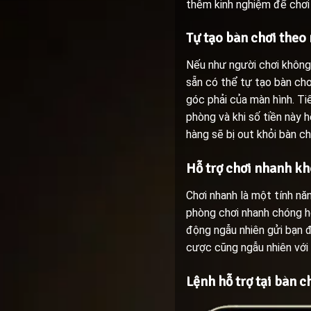
thêm kinh nghiệm để chơi 
Tự tạo bàn chơi theo
Nếu như người chơi không
sẵn có thể tự tạo bàn ch
góc phải của màn hình. Ti
phòng và khi số tiền này 
hàng sẽ bị out khỏi bàn ch
Hỗ trợ chơi nhanh k
Chơi nhanh là một tính n
phòng chơi nhanh chóng hơ
động ngẫu nhiên gửi bạn 
cược cũng ngẫu nhiên với 
Lệnh hỗ trợ tại bàn c