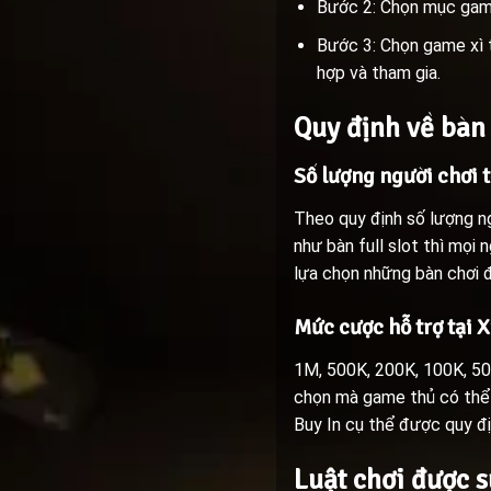
Bước 2: Chọn mục game
Bước 3: Chọn game xì t
hợp và tham gia.
Quy định về bàn 
Số lượng người chơi t
Theo quy định số lượng ngư
như bàn full slot thì mọi
lựa chọn những bàn chơi 
Mức cược hỗ trợ tại 
1M, 500K, 200K, 100K, 50K
chọn mà game thủ có thể
Buy In cụ thể được quy đị
Luật chơi được s