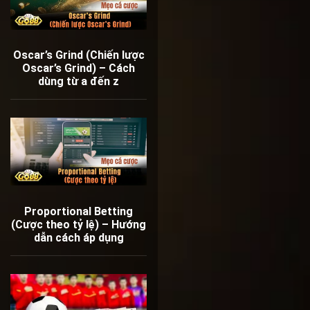
Oscar’s Grind (Chiến lược
Oscar’s Grind) – Cách
dùng từ a đến z
Proportional Betting
(Cược theo tỷ lệ) – Hướng
dẫn cách áp dụng