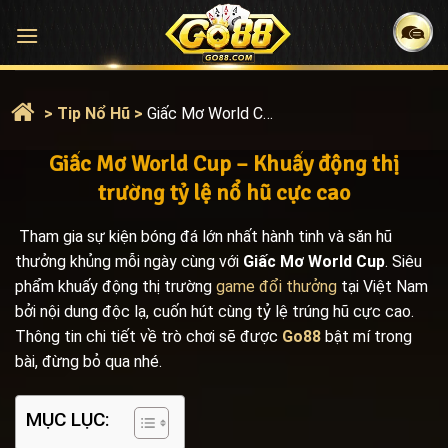
Bỏ
qua
nội
dung
>
Tip Nổ Hũ
>
Giấc Mơ World Cup - Khuấy Động Thị Trường Tỷ Lệ Nổ Hũ Cực Cao
Giấc Mơ World Cup – Khuấy động thị
trường tỷ lệ nổ hũ cực cao
Tham gia sự kiện bóng đá lớn nhất hành tinh và săn hũ
thưởng khủng mỗi ngày cùng với
Giấc Mơ World Cup
. Siêu
phẩm khuấy động thị trường
game đổi thưởng
tại Việt Nam
bởi nội dung độc lạ, cuốn hút cùng tỷ lệ trúng hũ cực cao.
Thông tin chi tiết về trò chơi sẽ được
Go88
bật mí trong
bài, đừng bỏ qua nhé.
MỤC LỤC: