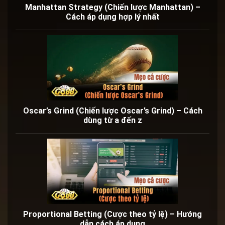
Manhattan Strategy (Chiến lược Manhattan) –
Cách áp dụng hợp lý nhất
Oscar’s Grind (Chiến lược Oscar’s Grind) – Cách
dùng từ a đến z
Proportional Betting (Cược theo tỷ lệ) – Hướng
dẫn cách áp dụng