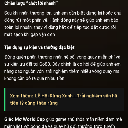
Chiến lược ‘’chốt lời nhanh’’
Sau khi nhận thưởng lớn, anh em cần biết dừng lại hoặc chủ
động rút một phần về. Hành động này sẽ giúp anh em bảo
toàn lợi nhuận, thay vì dùng hết để tiếp tục đặt cược rồi
mất sạch khi gặp vận đen.
Tận dụng sự kiện và thưởng đặc biệt
Đừng quên phần thưởng nhân hệ số, vòng quay miễn phí và
sự kiện ưu đãi tại Go88. Đây chính là cơ hội để giúp anh em
nâng cao nguồn vốn, trải nghiệm thêm nhiều vòng quay mà
không cần bỏ ra quá nhiều tiền.
Xem thêm:
Lễ Hội Rừng Xanh - Trải nghiệm săn hũ
tiền tỷ cùng thần rừng
Giấc Mơ World Cup
giúp game thủ thỏa mãn niềm đam mê
mãnh liệt với bóng đá và quay hũ đổi thưởng trực tuyến.