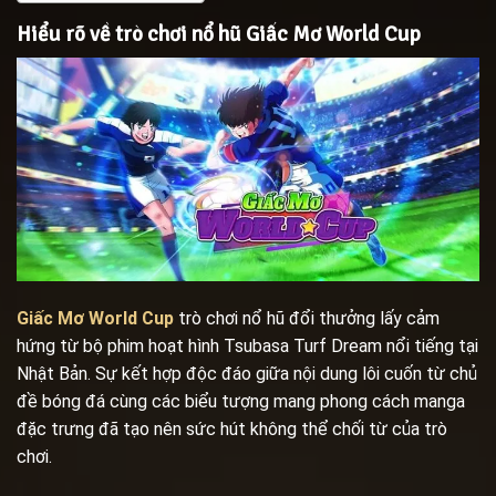
Hiểu rõ về trò chơi nổ hũ Giấc Mơ World Cup
Giấc Mơ World Cup
trò chơi nổ hũ đổi thưởng lấy cảm
hứng từ bộ phim hoạt hình Tsubasa Turf Dream nổi tiếng tại
Nhật Bản. Sự kết hợp độc đáo giữa nội dung lôi cuốn từ chủ
đề bóng đá cùng các biểu tượng mang phong cách manga
đặc trưng đã tạo nên sức hút không thể chối từ của trò
chơi.