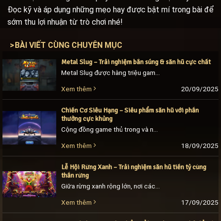
Đọc kỹ và áp dụng những mẹo hay được bật mí trong bài để
sớm thu lợi nhuận từ trò chơi nhé!
>
BÀI VIẾT CÙNG CHUYÊN MỤC
Metal Slug – Trải nghiệm bắn súng & săn hũ cực chất
Metal Slug được hàng triệu game thủ săn đón ngay từ khi mới ra mắt bởi vì đã tái hiện ký ức tuổi thơ với những màn bắn súng kịch [...]
20/09/2025
Xem thêm
Chiến Cơ Siêu Hạng – Siêu phẩm săn hũ với phần
thưởng cực khủng
Cộng đồng game thủ trong và ngoài nước đang không ngừng săn đón Chiến Cơ Siêu Hạng - trò chơi nổ hũ đổi thưởng hot hit tại link Go 88. [...]
18/09/2025
Xem thêm
Lễ Hội Rừng Xanh – Trải nghiệm săn hũ tiền tỷ cùng
thần rừng
Giữa rừng xanh rộng lớn, nơi các vị thần ngự trị và cất giấu hàng ngàn kho báu vô giá đang có một lễ hội kỳ bí diễn ra. Lễ [...]
17/09/2025
Xem thêm