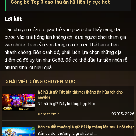
Công bố Top 3 cao thủ ăn hũ tiền tỷ cực hot
Lời kết
Câu chuyện của cô giáo trẻ vùng cao cho thấy rằng, đặt
cược vào trái bóng lăn không chỉ đưa người chơi tham gia
vào những trận cầu sôi động, mà còn có thể hái ra tiền
nhanh chóng. Bên cạnh đó, phải luôn lựa chọn những địa
điểm cá độ uy tín như Go88, để có thể đầu tư tiền nhàn rỗi
nhưng sinh lời hiệu quả.
>
BÀI VIẾT CÙNG CHUYÊN MỤC
Nổ hũ là gì? Tất tần tật mọi thông tin hữu ích cho
newbie
Nổ hũ là gì? Đây là tổng hợp kho trò chơi giải trí đổi thưởng đình đám nhất thị trường hiện nay. Mỗi sản phẩm thuộc danh mục slot game [...]
09/05/2026
Xem thêm
Bắn cá đổi thưởng là gì? Bí kíp thắng lớn sau 1 nốt nhạc
Bắn cá đổi thưởng là gì chắc chắn sẽ khiến nhiều người chơi mới tiếp xúc với danh mục này chú ý. Theo định nghĩa, đây là các trò chơi [...]