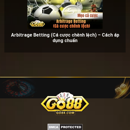
Arbitrage Betting (Cá cược chênh lệch) – Cách áp
dụng chuẩn