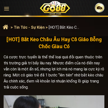
Bỏ
qua
nội
dung
>
Tin Tức - Sự Kiện
>
[HOT] Bắt Kèo Châu Âu Hay Cô Giáo Bỗng Chốc Giàu Có
[HOT] Bắt Kèo Châu Âu Hay Cô Giáo Bỗng
Chốc Giàu Có
Cá cược trực tuyến là thể thể loại quá đỗi quen thuộc trên
thị trường giải trí bấy lâu nay. Nhược điểm của nó đến nay
vẫn còn là một ẩn số, nhưng lợi ích mà nó mang lại cực kỳ rõ
ràng. Một cô giáo trẻ đã 1 bước “lên tiên” nhờ bắt kèo châu
Âu chính xác, đem về khoản lợi nhuận khổng lồ giúp trang
trải cuộc sống.