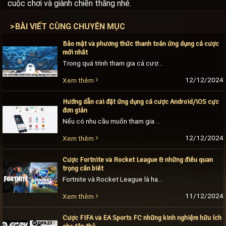
cuộc chơi và giành chiến thắng nhé.
>
BÀI VIẾT CÙNG CHUYÊN MỤC
Bảo mật và phương thức thanh toán ứng dụng cá cược
mới nhất
Trong quá trình tham gia cá cược trực tuyến, bảo mật là biện pháp giúp đảm bảo sự an toàn của người chơi. Bên cạnh đó, phương thức thanh toán [...]
12/12/2024
Xem thêm
Hướng dẫn cài đặt ứng dụng cá cược Android/iOS cực
đơn giản
Nếu có nhu cầu muốn tham gia cá cược, nhận thưởng trực tuyến mọi lúc, mọi nơi thì tải app cược về máy chính là sự lựa chọn đúng đắn [...]
12/12/2024
Xem thêm
Cược Fortnite và Rocket League & những điều quan
trọng cần biết
Fortnite và Rocket League là hai trò chơi điện tử nổi tiếng đang được tổ chức thi đấu chuyên nghiệp. Những trận đấu này luôn nhận được đông đảo sự [...]
11/12/2024
Xem thêm
Cược FIFA và EA Sports FC những kinh nghiệm hữu ích