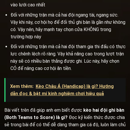
vào lưới cao nhất
Đối với những trận mà cả hai đội ngang tài, ngang sức.
Vậy khi này, cơ hội họ để đối thủ ghi bàn là gần như không
có. Vậy nên, hãy mạnh tay chọn cửa KHÔNG trong
trường hợp này
Đối với những trận mà cả hai đội tham gia thi đấu có thực
lực chênh lệch rõ ràng. Vậy khả năng cao trong lượt trận
này sẽ có nhiều bàn thắng được ghi. Lúc này, hãy chọn
CÓ để nâng cao cơ hội ăn tiền.
Xem thêm:
Kèo Châu Á (Handicap) là gì? Hướng
dẫn đọc & bật mí kinh nghiệm chơi hiệu quả
Bài viết trên đã giúp anh em biết được
kèo hai đội ghi bàn
(Both Teams to Score) là gì?
Đọc kỹ kiến thức được chia
sẻ trong bài để có thể dễ dàng tham gia cá độ, luôn làm chủ