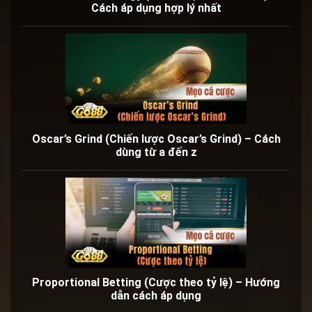
Cách áp dụng hợp lý nhất
Oscar’s Grind (Chiến lược Oscar’s Grind) – Cách
dùng từ a đến z
Proportional Betting (Cược theo tỷ lệ) – Hướng
dẫn cách áp dụng