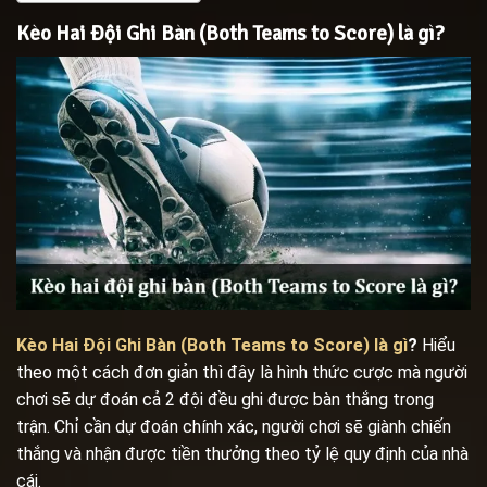
Kèo Hai Đội Ghi Bàn (Both Teams to Score) là gì?
Kèo Hai Đội Ghi Bàn (Both Teams to Score) là gì
?
Hiểu
theo một cách đơn giản thì đây là hình thức cược mà người
chơi sẽ dự đoán cả 2 đội đều ghi được bàn thắng trong
trận. Chỉ cần dự đoán chính xác, người chơi sẽ giành chiến
thắng và nhận được tiền thưởng theo tỷ lệ quy định của nhà
cái.