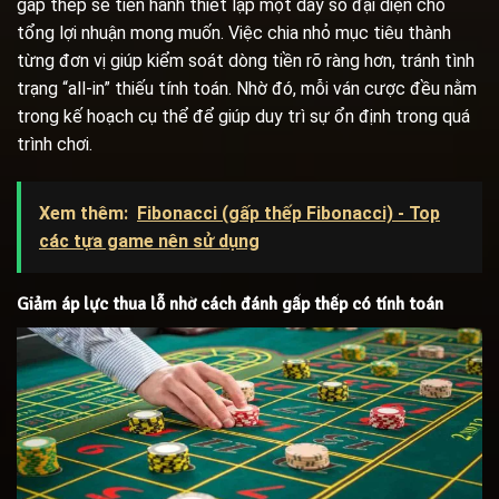
gấp thếp sẽ tiến hành thiết lập một dãy số đại diện cho
tổng lợi nhuận mong muốn. Việc chia nhỏ mục tiêu thành
từng đơn vị giúp kiểm soát dòng tiền rõ ràng hơn, tránh tình
trạng “all-in” thiếu tính toán. Nhờ đó, mỗi ván cược đều nằm
trong kế hoạch cụ thể để giúp duy trì sự ổn định trong quá
trình chơi.
Xem thêm:
Fibonacci (gấp thếp Fibonacci) - Top
các tựa game nên sử dụng
Giảm áp lực thua lỗ nhờ cách đánh gấp thếp có tính toán