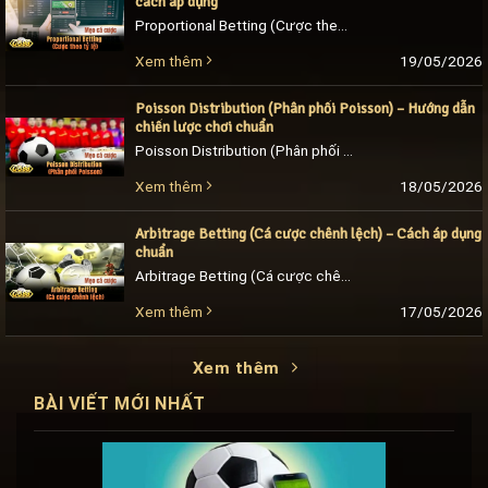
cách áp dụng
Proportional Betting (Cược theo tỷ lệ) là phương pháp quản lý vốn dựa trên việc chia ngân sách theo phần trăm để tối ưu hiệu quả. Chiến lược này giúp [...]
19/05/2026
Xem thêm
Poisson Distribution (Phân phối Poisson) – Hướng dẫn
chiến lược chơi chuẩn
Poisson Distribution (Phân phối Poisson) là chiến lược quản lý vốn hiệu quả được nhiều lão làng thường xuyên áp dụng. Phương pháp này giúp bạn dễ dàng xây dựng [...]
18/05/2026
Xem thêm
Arbitrage Betting (Cá cược chênh lệch) – Cách áp dụng
chuẩn
Arbitrage Betting (Cá cược chênh lệch) được nhiều chuyên gia đánh giá cao vì có khả năng kiểm soát rủi ro thua lỗ. Phương pháp giúp người chơi dễ dàng [...]
17/05/2026
Xem thêm
Xem thêm
BÀI VIẾT MỚI NHẤT