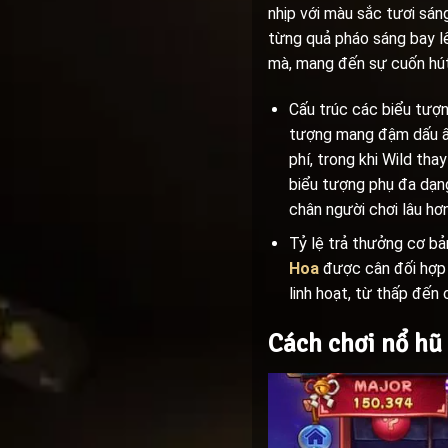
nhịp với màu sắc tươi sáng 
từng quả pháo sáng bay l
mà, mang đến sự cuốn hút 
Cấu trúc các biểu tượng
tượng mang đậm dấu ấn
phí, trong khi Wild th
biểu tượng phụ đa dạng
chân người chơi lâu hơn
Tỷ lệ trả thưởng cơ b
Hoa
được cân đối hợp 
linh hoạt, từ thấp đến 
Cách chơi nổ hũ