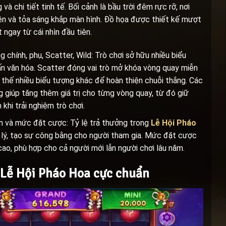
và chi tiết tinh tế. Bối cảnh là bầu trời đêm rực rỡ, nơi
ên và tỏa sáng khắp màn hình. Đồ họa được thiết kế mượt
ngay từ cái nhìn đầu tiên.
 chính, phụ, Scatter, Wild: Trò chơi sở hữu nhiều biểu
 văn hóa. Scatter đóng vai trò mở khóa vòng quay miễn
ay thế nhiều biểu tượng khác để hoàn thiện chuỗi thắng. Các
 giúp tăng thêm giá trị cho từng vòng quay, từ đó giữ
 khi trải nghiệm trò chơi.
ản và mức đặt cược:
Tỷ lệ trả thưởng trong
Lễ Hội Pháo
lý, tạo sự công bằng cho người tham gia. Mức đặt cược
cao, phù hợp cho cả người mới lẫn người chơi lâu năm.
 Lễ Hội Pháo Hoa cực chuẩn