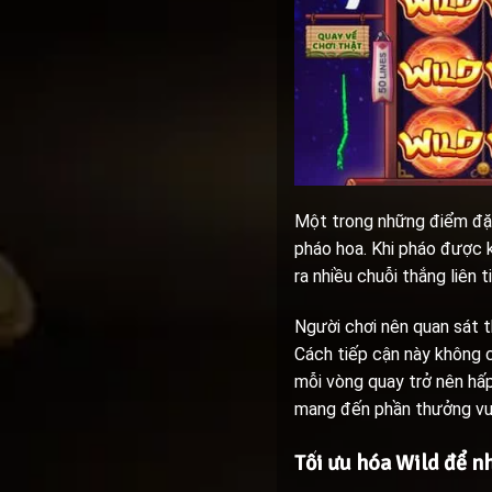
Một trong những điểm đặ
pháo hoa. Khi pháo được k
ra nhiều chuỗi thắng liên t
Người chơi nên quan sát 
Cách tiếp cận này không c
mỗi vòng quay trở nên hấp
mang đến phần thưởng vư
Tối ưu hóa Wild để n