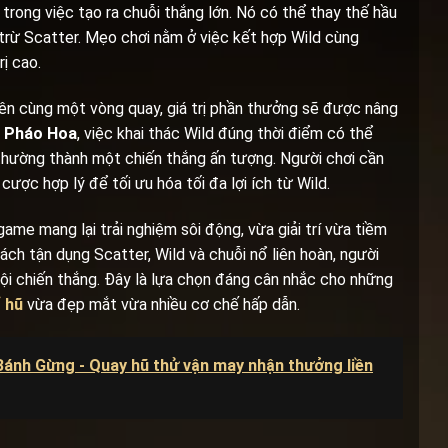
 trong việc tạo ra chuỗi thắng lớn. Nó có thể thay thế hầu
trừ Scatter. Mẹo chơi nằm ở việc kết hợp Wild cùng
ị cao.
trên cùng một vòng quay, giá trị phần thưởng sẽ được nâng
i Pháo Hoa
, việc khai thác Wild đúng thời điểm có thể
thường thành một chiến thắng ấn tượng. Người chơi cần
cược hợp lý để tối ưu hóa tối đa lợi ích từ Wild.
game mang lại trải nghiệm sôi động, vừa giải trí vừa tiềm
ch tận dụng Scatter, Wild và chuỗi nổ liên hoàn, người
ội chiến thắng. Đây là lựa chọn đáng cân nhắc cho những
ổ hũ
vừa đẹp mắt vừa nhiều cơ chế hấp dẫn.
Bánh Gừng - Quay hũ thử vận may nhận thưởng liền