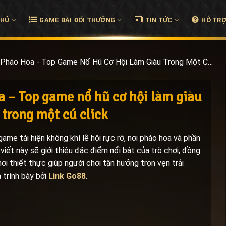
CHỦ
GAME BÀI ĐỔI THƯỞNG
TIN TỨC
HỖ TR
Lễ Hội Pháo Hoa - Top Game Nổ Hũ Cơ Hội Làm Giàu Trong Một Cú Click
a – Top game nổ hũ cơ hội làm giàu
trong một cú click
game tái hiện không khí lễ hội rực rỡ, nơi pháo hoa và phần
viết này sẽ giới thiệu đặc điểm nổi bật của trò chơi, đồng
ơi thiết thực giúp người chơi tận hưởng trọn vẹn trải
 trình bày bởi
Link Go88
.