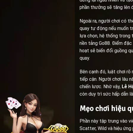
phần thưởng sẽ tăng lên 
Ngoài ra, người chơi có t
quay tự động nếu muốn trả
lựa chọn, hệ thống trong
nền tảng Go88. Điểm đặc b
hoạt sẽ biến đổi guồng qu
quay.
Bên cạnh đó, luật chơi rõ
tiếp cận. Người chơi lâu 
chiến lược. Nhờ vậy,
Lễ
H
còn duy trì sức hấp dẫn lâ
Mẹo chơi hiệu q
Phần này tập trung vào vi
Scatter, Wild và hiệu ứng 