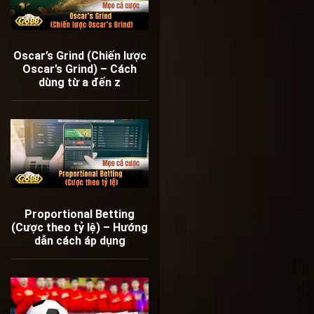
Oscar’s Grind (Chiến lược
Oscar’s Grind) – Cách
dùng từ a đến z
Proportional Betting
(Cược theo tỷ lệ) – Hướng
dẫn cách áp dụng