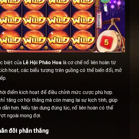
c biệt của
Lễ Hội Pháo Hoa
là cơ chế nổ liên hoàn từ
ích hoạt, các biểu tượng trên guồng có thể biến đổi, mở
iếp.
thời điểm kích hoạt để điều chỉnh mức cược phù hợp.
hỉ tăng cơ hội thắng mà còn mang lại sự kịch tính, giúp
 dẫn hơn. Nếu tận dụng đúng lúc, nổ liên hoàn có thể
ợt ngoài mong đợi.
hân đôi phần thắng