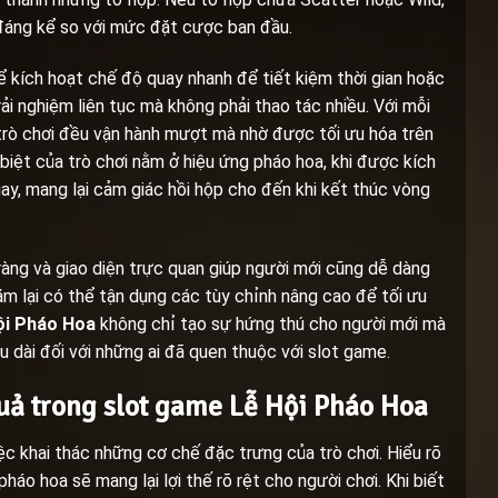
đáng kể so với mức đặt cược ban đầu.
hể kích hoạt chế độ quay nhanh để tiết kiệm thời gian hoặc
i nghiệm liên tục mà không phải thao tác nhiều. Với mỗi
 trò chơi đều vận hành mượt mà nhờ được tối ưu hóa trên
iệt của trò chơi nằm ở hiệu ứng pháo hoa, khi được kích
ay, mang lại cảm giác hồi hộp cho đến khi kết thúc vòng
 ràng và giao diện trực quan giúp người mới cũng dễ dàng
năm lại có thể tận dụng các tùy chỉnh nâng cao để tối ưu
ội
Pháo
Hoa
không chỉ tạo sự hứng thú cho người mới mà
u dài đối với những ai đã quen thuộc với slot game.
uả trong slot game Lễ Hội Pháo Hoa
ệc khai thác những cơ chế đặc trưng của trò chơi. Hiểu rõ
pháo hoa sẽ mang lại lợi thế rõ rệt cho người chơi. Khi biết