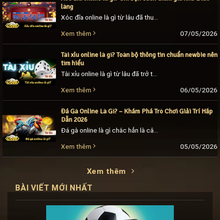
làng
Xóc đĩa online là gì từ lâu đã thu hút sự chú ý của khách hàng bởi nhiều ưu điểm đặc biệt. Trò chơi không chỉ sở hữu phần quà [...]
07/05/2026
Xem thêm
Tài xỉu online là gì? Toàn bộ thông tin chuẩn newbie nên
tìm hiểu
Tài xỉu online là gì từ lâu đã trở thành câu hỏi được nhiều tân thủ quan tâm khi mới tham gia cá cược. Trò chơi trở thành ưu tiên [...]
06/05/2026
Xem thêm
Đá Gà Online Là Gì? – Khám Phá Trò Chơi Giải Trí Hấp
Dẫn 2026
Đá gà online là gì chắc hẳn là câu hỏi nhiều người mới nghe đến sẽ thắc mắc. Cách chơi này tương tự như đá gà truyền thống khi các [...]
05/05/2026
Xem thêm
Xem thêm
BÀI VIẾT MỚI NHẤT