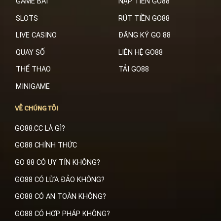
GAME BÀI
NẠP TIỀN GO88
SLOTS
RÚT TIỀN GO88
LIVE CASINO
ĐĂNG KÝ GO 88
QUAY SỐ
LIÊN HỆ GO88
THỂ THAO
TẢI GO88
MINIGAME
VỀ CHÚNG TÔI
GO88.CC LÀ GÌ?
GO88 CHÍNH THỨC
GO 88 CÓ UY TÍN KHÔNG?
GO88 CÓ LỪA ĐẢO KHÔNG?
GO88 CÓ AN TOÀN KHÔNG?
GO88 CÓ HỢP PHÁP KHÔNG?