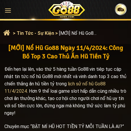
Bỏ
qua
nội
dung
>
Tin Tức - Sự Kiện
>
[MỚI] Nổ Hũ Go88 Ngày 11/4/2024: Công Bố Top 3 Cao Thủ Ăn Hũ Tiền Tỷ
[MỚI] Nổ Hũ Go88 Ngày 11/4/2024: Công
Bố Top 3 Cao Thủ Ăn Hũ Tiền Tỷ
Đến hẹn lại lên, vào thứ 5 hàng tuần Go88.vin tiêp tục cập
nhật tin tức nổ hũ Go88 mới nhất và vinh danh top 3 cao thủ
chiến thắng ăn hũ tiền tỷ trong
lịch sử nổ hũ Go88
11/4/2024
. Hơn 9 thể loại game slot hấp dẫn cùng nhiều trò
chơi ăn thưởng khác, tạo cơ hội cho người chơi nổ hũ uy tín
với số tiền cực lớn, đừng ngại mà không thử sức làm tỷ phú
ngay!
Chuyên mục “BẬT MÍ HŨ HOT TIỀN TỶ MỖI TUẦN LÀ AI?”