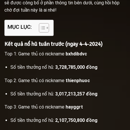
sẽ được công bố ở phần thông tin bên dưới, cùng hồi hộp
chờ đợi tuần này là ai nhé!
MỤC LỤC:
Kết quả nổ hũ tuần trước (ngày 4-4-2024)
Top 1: Game thủ có nickname
bxhdibdvc
Số tiền thưởng nổ hũ:
3,728,785,000 đồng
Top 2: Game thủ có nickname
thienphuoc
Số tiền thưởng nổ hũ:
3,017,213,257 đồng
Top 3: Game thủ có nickname
hayggrt
Số tiền thưởng nổ hũ:
2,107,750,800 đồng