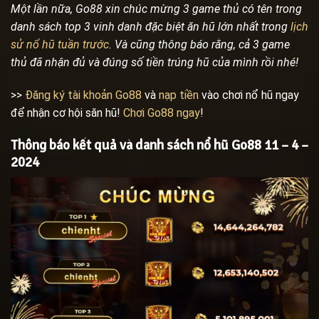
Một lần nữa, Go88 xin chúc mừng 3 game thủ có tên trong
danh sách top 3 vinh danh đặc biệt ăn hũ lớn nhất trong
lịch
sử nổ hũ tuần trước
. Và cũng thông báo rằng, cả 3 game
thủ đã nhận đủ và đúng số tiền trúng hũ của mình rồi nhé!
>>
Đăng ký tài khoản Go88
và
nạp tiền
vào chơi nổ hũ ngay
để nhận cơ hội săn hũ!
Chơi Go88 ngay
!
Thông báo kết quả và danh sách nổ hũ Go88 11 – 4 –
2024