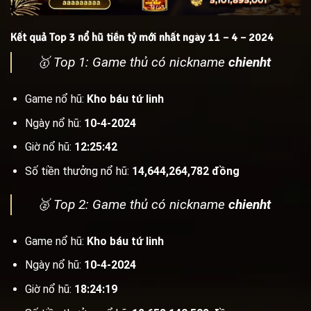
Kết quả Top 3 nổ hũ tiền tỷ mới nhất ngày 11 – 4 – 2024
🥇
Top 1: Game thủ có nickname
chienht
Game nổ hũ:
Kho báu tứ linh
Ngày nổ hũ:
10-4-2024
Giờ nổ hũ:
12:25:42
Số tiền thưởng nổ hũ:
14,644,264,782 đồng
🥈
Top 2: Game thủ có nickname
chienht
Game nổ hũ:
Kho báu tứ linh
Ngày nổ hũ:
10-4-2024
Giờ nổ hũ:
18:24:19