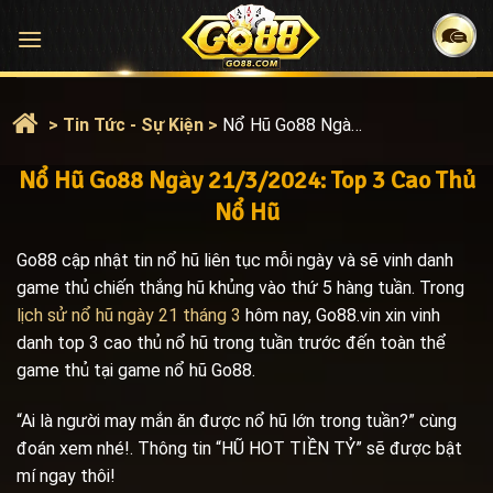
Bỏ
qua
nội
dung
>
Tin Tức - Sự Kiện
>
Nổ Hũ Go88 Ngày 21/3/2024: Top 3 Cao Thủ Nổ Hũ
Nổ Hũ Go88 Ngày 21/3/2024: Top 3 Cao Thủ
Nổ Hũ
Go88 cập nhật tin nổ hũ liên tục mỗi ngày và sẽ vinh danh
game thủ chiến thắng hũ khủng vào thứ 5 hàng tuần. Trong
lịch sử nổ hũ ngày 21 tháng 3
hôm nay, Go88.vin xin vinh
danh top 3 cao thủ nổ hũ trong tuần trước đến toàn thể
game thủ tại game nổ hũ Go88.
“Ai là người may mắn ăn được nổ hũ lớn trong tuần?” cùng
đoán xem nhé!. Thông tin “HŨ HOT TIỀN TỶ” sẽ được bật
mí ngay thôi!