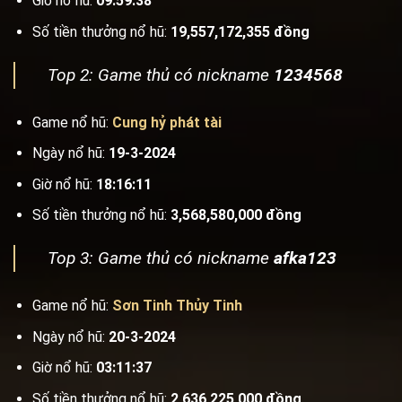
Giờ nổ hũ:
09:59:38
Số tiền thưởng nổ hũ:
19,557,172,355 đồng
Top 2: Game thủ có nickname
1234568
Game nổ hũ:
Cung hỷ phát tài
Ngày nổ hũ:
19-3-2024
Giờ nổ hũ:
18:16:11
Số tiền thưởng nổ hũ:
3,568,580,000 đồng
Top 3: Game thủ có nickname
afka123
Game nổ hũ:
Sơn Tinh Thủy Tinh
Ngày nổ hũ:
20-3-2024
Giờ nổ hũ:
03:11:37
Số tiền thưởng nổ hũ:
2,636,225,000 đồng