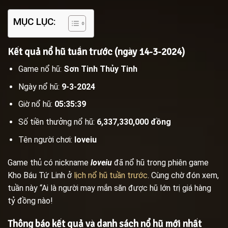
MỤC LỤC:
Kết quả nổ hũ tuần trước (ngày 14-3-2024)
Game nổ hũ:
Sơn Tinh Thủy Tinh
Ngày nổ hũ:
9-3-2024
Giờ nổ hũ:
05:35:39
Số tiền thưởng nổ hũ:
6,337,330,000 đồng
Tên người chơi:
loveiu
Game thủ có nickname
loveiu
đã nổ hũ trong phiên game
Kho Báu Tứ Linh ở
lịch nổ hũ tuần trước
. Cùng chờ đón xem,
tuần này “Ai là người may mắn săn được hũ lớn trị giá hàng
tỷ đồng nào!
Thông báo kết quả và danh sách nổ hũ mới nhất