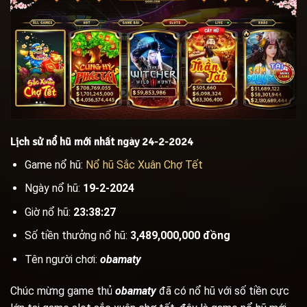
Lịch sử nổ hũ mới nhất ngày 24-2-2024
Game nổ hũ:
Nổ hũ Sắc Xuân Chợ Tết
Ngày nổ hũ:
19-2-2024
Giờ nổ hũ:
23:38:27
Số tiền thưởng nổ hũ:
3,489,000,000 đồng
Tên người chơi:
obamaty
Chúc mừng game thủ
obamaty
đã có nổ hũ với số tiền cực