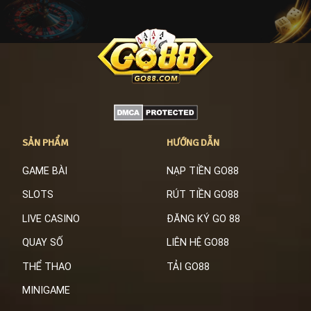
SẢN PHẨM
HƯỚNG DẪN
GAME BÀI
NẠP TIỀN GO88
SLOTS
RÚT TIỀN GO88
LIVE CASINO
ĐĂNG KÝ GO 88
QUAY SỐ
LIÊN HỆ GO88
THỂ THAO
TẢI GO88
MINIGAME