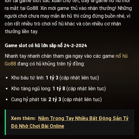
lớn tại game slot sắc xuân chợ tết, đây là game nổ hũ mới
ra mắt tại Go88. Xin mời game thủ vào nhận thưởng! Những
người chơi chưa may mắn ăn hũ thì cũng đừng buồn nhé, vì
còn rất nhiều trò chơi nổ hũ khác và còn nhiều cơ nhận
thưởng liền tay.
Game slot có hũ lớn sắp nổ 24-2-2024
Nhanh tay nhanh chân tham gia ngay vào các game
nổ hũ
Go88
đang có hũ khủng trên tỷ đồng:
Kho báu tứ linh:
1 tỷ 3
(cập nhật liên tục)
Kho tàng ngũ long:
1 tỷ 8
(cập nhật liên tục)
Cung hỷ phát tài:
2 tỷ 3
(cập nhật liên tục)
Xem thêm:
Nắm Trong Tay Nhiều Bất Động Sản Tỷ
Đô Nhờ Chơi Bài Online