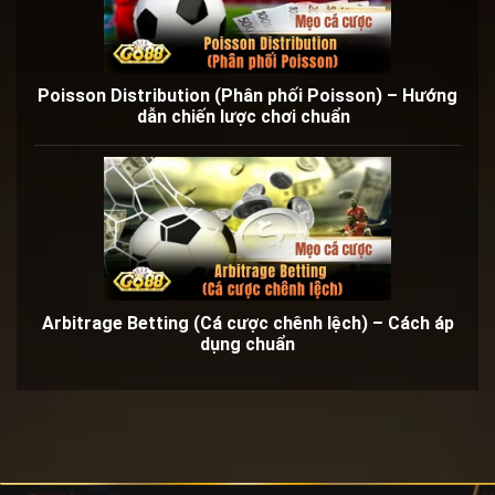
Poisson Distribution (Phân phối Poisson) – Hướng
dẫn chiến lược chơi chuẩn
Arbitrage Betting (Cá cược chênh lệch) – Cách áp
dụng chuẩn