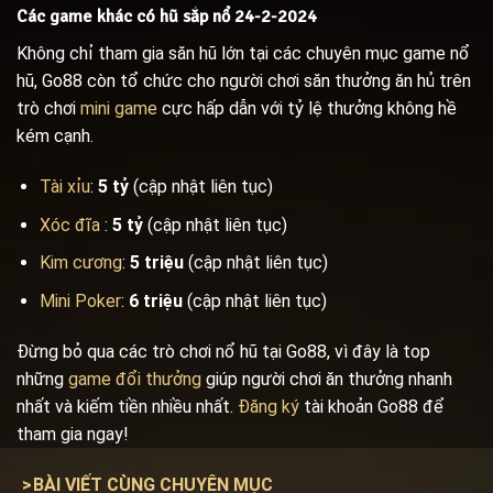
Các game khác có hũ sắp nổ 24-2-2024
Không chỉ tham gia săn hũ lớn tại các chuyên mục game nổ
hũ, Go88 còn tổ chức cho người chơi săn thưởng ăn hủ trên
trò chơi
mini game
cực hấp dẫn với tỷ lệ thưởng không hề
kém cạnh.
Tài xỉu
:
5 tỷ
(cập nhật liên tục)
Xóc đĩa
:
5 tỷ
(cập nhật liên tục)
Kim cương
:
5 triệu
(cập nhật liên tục)
Mini Poker
:
6 triệu
(cập nhật liên tục)
Đừng bỏ qua các trò chơi nổ hũ tại Go88, vì đây là top
những
game đổi thưởng
giúp người chơi ăn thưởng nhanh
nhất và kiếm tiền nhiều nhất.
Đăng ký
tài khoản Go88 để
tham gia ngay!
>
BÀI VIẾT CÙNG CHUYÊN MỤC