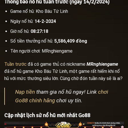
Thông báo nổ hũ tuần trước (ngày 14/2/2024)
Game nổ hũ: Kho Báu Tứ Linh
Ngày nổ hũ:
14-2-2024
Giờ nổ hũ:
08:27:18
Số tiền thưởng nổ hũ:
5,586,409 đồng
Tên người chơi: MRnghiengame
Tuần trước
đã có game thủ có nickname
MRnghiengame
đã nổ hũ game Kho Báu Tứ Linh, một game rất hiếm khi nổ
hũ với mức thường siêu lớn. Cùng chờ đón tuần này sẽ là ai?
Nạp tiền
tham gia nổ hũ ngay! Link
chơi
Go88 chính hãng
chơi uy tín.
Cập nhật lịch sử nổ hũ mới nhất Go88