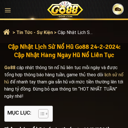
Bỏ
qua
nội
dung
>
Tin Tức - Sự Kiện
>
Cập Nhật Lịch Sử Nổ Hũ Go88 24-2-2024: Cập Nhật Hàng Ngày Hũ Nổ Liên Tục
Cập Nhật Lịch Sử Nổ Hũ Go88 24-2-2024:
Cập Nhật Hàng Ngày Hũ Nổ Liên Tục
Go88
cập nhật thông tin nổ hũ liên tục mỗi ngày và được
tổng hợp thông báo hàng tuần, game thủ theo dõi
lịch sử nổ
hũ
để nhanh tay tham gia sẵn hũ với mức tiền thường lên tới
hàng tỷ đồng. Đừng bỏ qua thông tin “HOT NHẤT TUẦN”
ngày nhé!
MỤC LỤC: