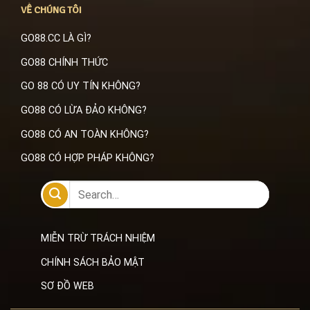
VỀ CHÚNG TÔI
GO88.CC LÀ GÌ?
GO88 CHÍNH THỨC
GO 88 CÓ UY TÍN KHÔNG?
GO88 CÓ LỪA ĐẢO KHÔNG?
GO88 CÓ AN TOÀN KHÔNG?
GO88 CÓ HỢP PHÁP KHÔNG?
MIỄN TRỪ TRÁCH NHIỆM
CHÍNH SÁCH BẢO MẬT
SƠ ĐỒ WEB