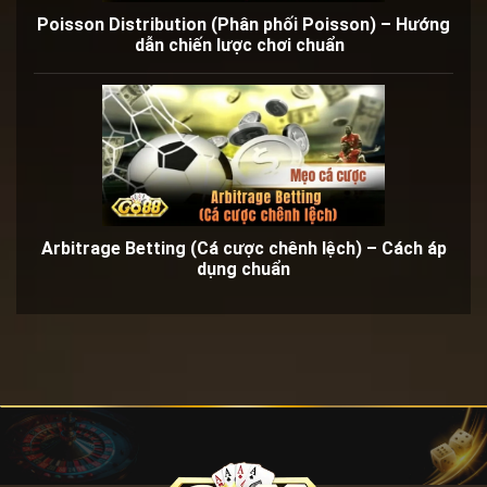
Poisson Distribution (Phân phối Poisson) – Hướng
dẫn chiến lược chơi chuẩn
Arbitrage Betting (Cá cược chênh lệch) – Cách áp
dụng chuẩn