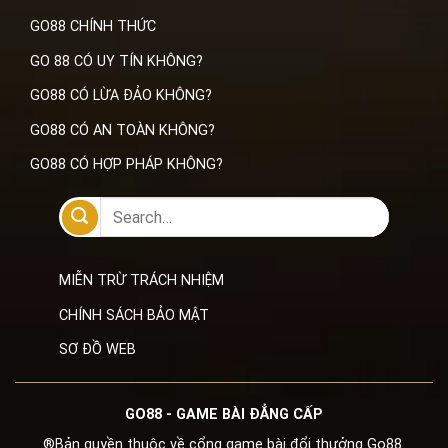
GO88 CHÍNH THỨC
GO 88 CÓ UY TÍN KHÔNG?
GO88 CÓ LỪA ĐẢO KHÔNG?
GO88 CÓ AN TOÀN KHÔNG?
GO88 CÓ HỢP PHÁP KHÔNG?
MIỄN TRỪ TRÁCH NHIỆM
CHÍNH SÁCH BẢO MẬT
SƠ ĐỒ WEB
GO88 - GAME BÀI ĐẲNG CẤP
®️Bản quyền thuộc về cổng game bài đổi thưởng Go88.