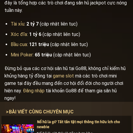
đây là tổng hợp các trò chơi đang săn hũ jackpot cực nóng
tuần này.
Tài xỉu
:
2 tỷ 7
(cập nhật liên tục)
Xóc đĩa
:
1 tỷ 6
(cập nhật liên tục)
Bầu cua
:
121 triệu
(cập nhật liên tục)
Mini Poker
:
65 triệu
(cập nhật liên tục)
Đừng bỏ qua các cơ hội săn hũ tại Go88, không chỉ kiếm hũ
khủng hàng tỷ đồng tại
game slot
mà các trò chơi mini
game tại đây đều mang đến cơ hội đổi đời cho người chơi
hiện nay.
Đăng nhập
tài khoản Go88 để tham gia săn hũ
ngay!
>
BÀI VIẾT CÙNG CHUYÊN MỤC
Nổ hũ là gì? Tất tần tật mọi thông tin hữu ích cho
newbie