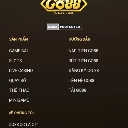
SẢN PHẨM
HƯỚNG DẪN
GAME BÀI
NẠP TIỀN GO88
SLOTS
RÚT TIỀN GO88
LIVE CASINO
ĐĂNG KÝ GO 88
QUAY SỐ
LIÊN HỆ GO88
THỂ THAO
TẢI GO88
MINIGAME
VỀ CHÚNG TÔI
GO88.CC LÀ GÌ?