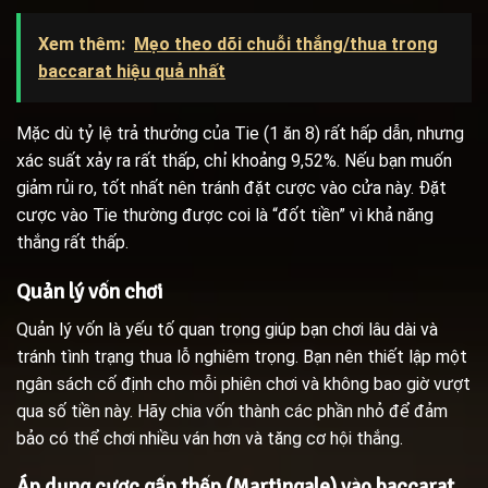
Xem thêm:
Mẹo theo dõi chuỗi thắng/thua trong
baccarat hiệu quả nhất
Mặc dù tỷ lệ trả thưởng của Tie (1 ăn 8) rất hấp dẫn, nhưng
xác suất xảy ra rất thấp, chỉ khoảng 9,52%. Nếu bạn muốn
giảm rủi ro, tốt nhất nên tránh đặt cược vào cửa này. Đặt
cược vào Tie thường được coi là “đốt tiền” vì khả năng
thắng rất thấp.
Quản lý vốn chơi
Quản lý vốn là yếu tố quan trọng giúp bạn chơi lâu dài và
tránh tình trạng thua lỗ nghiêm trọng. Bạn nên thiết lập một
ngân sách cố định cho mỗi phiên chơi và không bao giờ vượt
qua số tiền này. Hãy chia vốn thành các phần nhỏ để đảm
bảo có thể chơi nhiều ván hơn và tăng cơ hội thắng.
Áp dụng cược gấp thếp (Martingale) vào baccarat