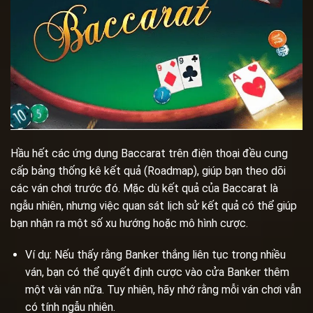
Hầu hết các ứng dụng Baccarat trên điện thoại đều cung
cấp bảng thống kê kết quả (Roadmap), giúp bạn theo dõi
các ván chơi trước đó. Mặc dù kết quả của Baccarat là
ngẫu nhiên, nhưng việc quan sát lịch sử kết quả có thể giúp
bạn nhận ra một số xu hướng hoặc mô hình cược.
Ví dụ: Nếu thấy rằng Banker thắng liên tục trong nhiều
ván, bạn có thể quyết định cược vào cửa Banker thêm
một vài ván nữa. Tuy nhiên, hãy nhớ rằng mỗi ván chơi vẫn
có tính ngẫu nhiên.