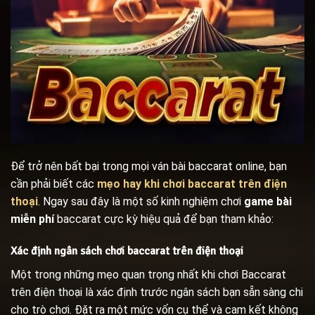
Để trở nên bất bại trong mọi ván bài baccarat online, bạn
cần phải biết các
mẹo hay khi chơi baccarat trên điện
thoại
. Ngay sau đây là một số kinh nghiệm chơi
game bài
miễn phí
baccarat cực kỳ hiệu quả để bạn tham khảo:
Xác định ngân sách chơi baccarat trên điện thoại
Một trong những mẹo quan trọng nhất khi chơi Baccarat
trên điện thoại là xác định trước ngân sách bạn sẵn sàng chi
cho trò chơi. Đặt ra một mức vốn cụ thể và cam kết không