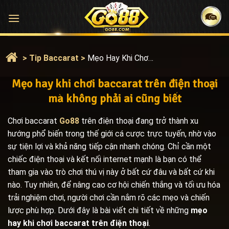
Bỏ
qua
nội
dung
>
Tip Baccarat
>
Mẹo Hay Khi Chơi Baccarat Trên Điện Thoại Mà Không Phải Ai Cũng Biết
Mẹo hay khi chơi baccarat trên điện thoại
mà không phải ai cũng biết
Chơi baccarat
Go88
trên điện thoại đang trở thành xu
hướng phổ biến trong thế giới cá cược trực tuyến, nhờ vào
sự tiện lợi và khả năng tiếp cận nhanh chóng. Chỉ cần một
chiếc điện thoại và kết nối internet mạnh là bạn có thể
tham gia vào trò chơi thú vị này ở bất cứ đâu và bất cứ khi
nào. Tuy nhiên, để nâng cao cơ hội chiến thắng và tối ưu hóa
trải nghiệm chơi, người chơi cần nắm rõ các mẹo và chiến
lược phù hợp. Dưới đây là bài viết chi tiết về những
mẹo
hay khi chơi baccarat trên điện thoại
.