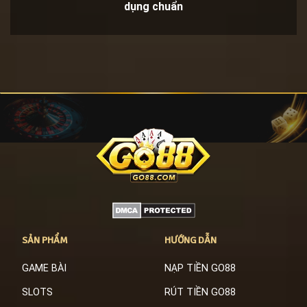
dụng chuẩn
SẢN PHẨM
HƯỚNG DẪN
GAME BÀI
NẠP TIỀN GO88
SLOTS
RÚT TIỀN GO88