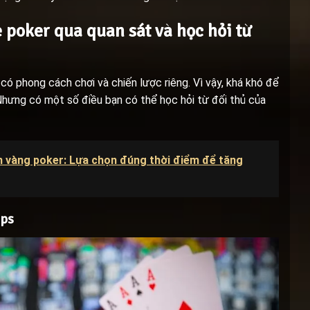
poker qua quan sát và học hỏi từ
có phong cách chơi và chiến lược riêng. Vì vậy, khá khó để
Nhưng có một số điều bạn có thể học hỏi từ đối thủ của
 vàng poker: Lựa chọn đúng thời điểm để tăng
ips