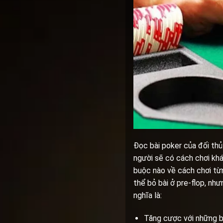
Đọc bài poker của đối thủ 
người sẽ có cách chơi khá
buộc nào về cách chơi từ
thể bỏ bài ở pre-flop, nh
nghĩa là:
Tăng cược với những b