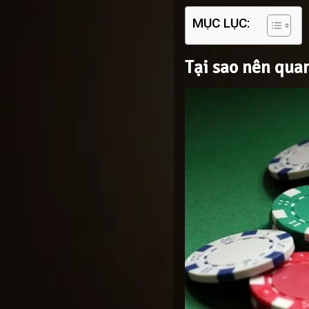
MỤC LỤC:
Tại sao nên quan