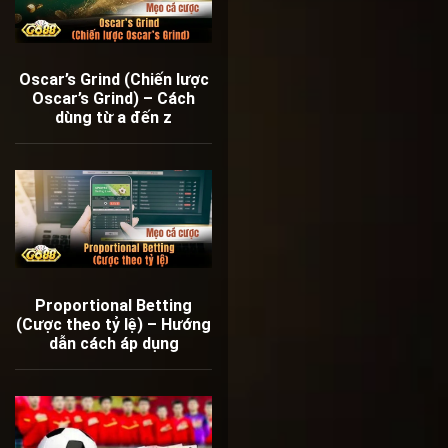
Oscar’s Grind (Chiến lược
Oscar’s Grind) – Cách
dùng từ a đến z
Proportional Betting
(Cược theo tỷ lệ) – Hướng
dẫn cách áp dụng