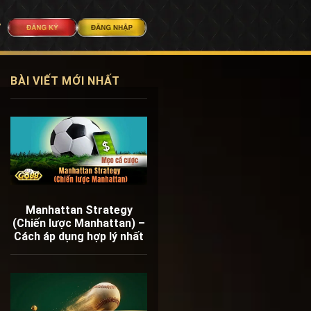
Ợ
BÀI VIẾT MỚI NHẤT
Manhattan Strategy
(Chiến lược Manhattan) –
Cách áp dụng hợp lý nhất