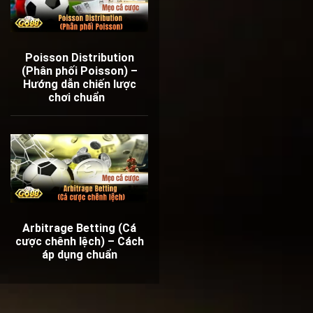
Poisson Distribution
(Phân phối Poisson) –
Hướng dẫn chiến lược
chơi chuẩn
Arbitrage Betting (Cá
cược chênh lệch) – Cách
áp dụng chuẩn