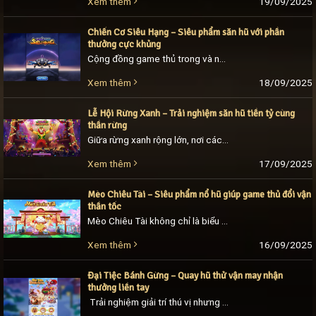
19/09/2025
Xem thêm
Chiến Cơ Siêu Hạng – Siêu phẩm săn hũ với phần
thưởng cực khủng
Cộng đồng game thủ trong và ngoài nước đang không ngừng săn đón Chiến Cơ Siêu Hạng - trò chơi nổ hũ đổi thưởng hot hit tại link Go 88. [...]
18/09/2025
Xem thêm
Lễ Hội Rừng Xanh – Trải nghiệm săn hũ tiền tỷ cùng
thần rừng
Giữa rừng xanh rộng lớn, nơi các vị thần ngự trị và cất giấu hàng ngàn kho báu vô giá đang có một lễ hội kỳ bí diễn ra. Lễ [...]
17/09/2025
Xem thêm
Mèo Chiêu Tài – Siêu phẩm nổ hũ giúp game thủ đổi vận
thần tốc
Mèo Chiêu Tài không chỉ là biểu tượng may mắn trong văn hóa Á Đông, mà còn là siêu phẩm nổ hũ khiến cộng đồng game thủ sôi sục vì [...]
16/09/2025
Xem thêm
Đại Tiệc Bánh Gừng – Quay hũ thử vận may nhận
thưởng liền tay
Trải nghiệm giải trí thú vị nhưng không kém phần kịch tính và mở ra cơ hội làm giàu cực tốt chính là tất cả những gì Đại Tiệc Bánh [...]