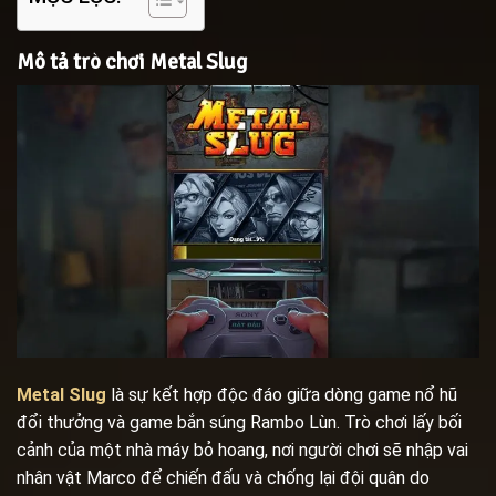
Mô tả trò chơi Metal Slug
Metal Slug
là sự kết hợp độc đáo giữa dòng game nổ hũ
đổi thưởng và game bắn súng Rambo Lùn. Trò chơi lấy bối
cảnh của một nhà máy bỏ hoang, nơi người chơi sẽ nhập vai
nhân vật Marco để chiến đấu và chống lại đội quân do