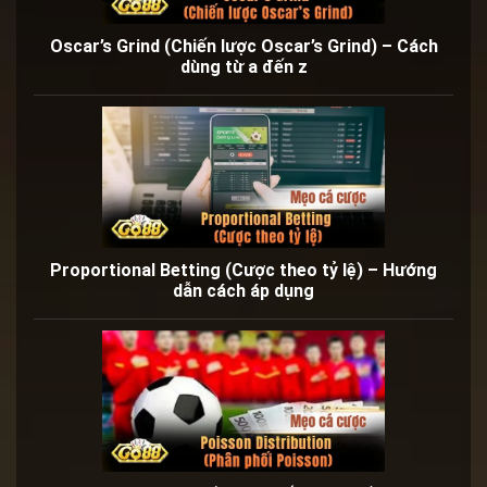
Oscar’s Grind (Chiến lược Oscar’s Grind) – Cách
dùng từ a đến z
Proportional Betting (Cược theo tỷ lệ) – Hướng
dẫn cách áp dụng