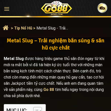
Bỏ
qua
nội
dung
>
Tip Nổ Hũ
>
Metal Slug - Trải Nghiệm Bắn Súng & Săn Hũ Cực Chất
Metal Slug – Trải nghiệm bắn súng & săn
hũ cực chất
Metal Slug
được hàng triệu game thủ săn đón ngay từ khi
mới ra mắt bởi vì đã tái hiện ký ức tuổi thơ với những màn
bắn súng kịch tính một cách chân thực. Bên cạnh đó, trò
chơi còn mang đến những màn quay hũ gay cấn, tạo cơ hội
săn Jackpot tiền tỷ cực chất. Nếu anh em đang quan tâm
về sản phẩm này, cùng
Go 88
tìm hiểu ngay trong nội dung
chia sẻ phía dưới nhé.
MỤC LỤC: