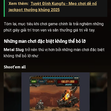
Xem thêm:
Tuyệt Đỉnh Kungfu - Mẹo chơi dễ nổ
jackpot thưởng khủng 2025
Tóm lại, mục tiêu khi chơi game chính là trải nghiệm những
phút giây giải trí trọn vẹn và săn thưởng giá trị về tay.
Những màn chơi đặc biệt không thể bỏ lỡ
Metal Slug
trở nên thú vị hơn bởi những màn chơi đặc biệt
không thể bỏ lỡ như:
Shoot’em all