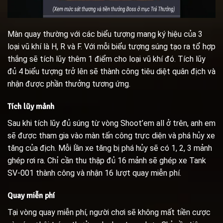
Màn quay thường với các biểu tượng mang ký hiệu của 3
loại vũ khí là H, R và F. Với mỗi biểu tượng súng tạo ra tổ hợp
thắng sẽ tích lũy thêm 1 điểm cho loại vũ khí đó. Tích lũy
đủ 4 biểu tượng trở lên sẽ thành công tiêu diệt quân địch và
nhận được phần thưởng tương ứng.
Tích lũy mảnh
Sau khi tích lũy đủ súng từ vòng Shoot’em all ở trên, anh em
sẽ được tham gia vào màn tấn công trực diện và phá hủy xe
tăng của địch. Mỗi lần xe tăng bị phá hủy sẽ có 1, 2, 3 mảnh
ghép rơi ra. Chỉ cần thu thập đủ 16 mảnh sẽ ghép xe Tank
SV-001 thành công và nhận 16 lượt quay miễn phí.
Quay miễn phí
Tại vòng quay miễn phí, người chơi sẽ không mất tiền cược