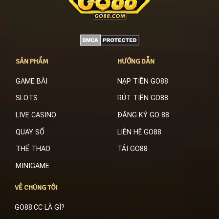
SẢN PHẨM
HƯỚNG DẪN
GAME BÀI
NẠP TIỀN GO88
SLOTS
RÚT TIỀN GO88
LIVE CASINO
ĐĂNG KÝ GO 88
QUAY SỐ
LIÊN HỆ GO88
THỂ THAO
TẢI GO88
MINIGAME
VỀ CHÚNG TÔI
GO88.CC LÀ GÌ?