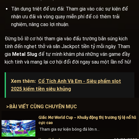
Tận dụng triệt để ưu đãi: Tham gia vào các sự kiện để
nhận ưu đãi và vòng quay miễn phí để có thêm trải
nghiệm, nâng cao lợi nhuận.
Đừng bỏ lỡ cơ hội tham gia vào đấu trường bắn súng kịch
tính đến nghẹt thở và săn Jackpot tiền tỷ mỗi ngày. Tham
gia
Metal Slug
để tự mình khám phá những ván game đầy
kịch tính và mang lại cơ hội đổi đời ngay sau một lần nổ hũ!
Xem thêm:
Cổ Tích Anh Và Em - Siêu phẩm slot
2025 kiếm tiền siêu khủng
>
BÀI VIẾT CÙNG CHUYÊN MỤC
Giấc Mơ World Cup – Khuấy động thị trường tỷ lệ nổ hũ
cực cao
Tham gia sự kiện bóng đá lớn nhất hành tinh và săn hũ thưởng khủng mỗi ngày cùng với Giấc Mơ World Cup. Siêu phẩm khuấy động thị trường game [...]