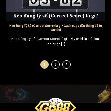
Kèo Đúng Tỷ Số (Correct Score) là gì? Cách cược đâu thắng đó từ
cao thủ
Kèo Đúng Tỷ Số (Correct Score) là gì? Đây chính là một loại
kèo cược [...]
1
2