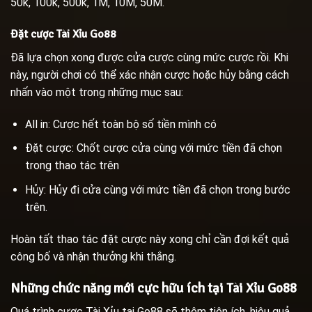
50k, 100k, 500k, 1M, 10M, 50M.
Đặt cược Tài Xỉu Go88
Đã lựa chọn xong được cửa cược cùng mức cược rồi. Khi
này, người chơi có thể xác nhận cược hoặc hủy bằng cách
nhấn vào một trong những mục sau:
All in: Cược hết toàn bộ số tiền mình có
Đặt cược: Chốt cược cửa cùng với mức tiền đã chọn
trong thao tác trên
Hủy: Hủy đi cửa cùng với mức tiền đã chọn trong bước
trên.
Hoàn tất thao tác đặt cược này xong chỉ cần đợi kết quả
công bố và nhận thưởng khi thắng.
Những chức năng mới cực hữu ích tại Tài Xỉu Go88
Quá trình cược Tài Xỉu tại Go88 sẽ thêm tiện ích, hiệu quả