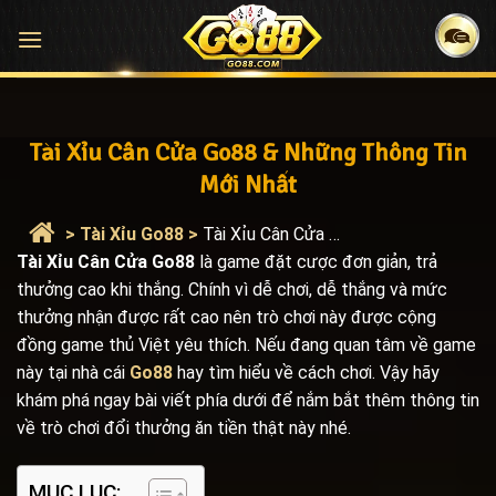
Bỏ
qua
nội
dung
Tài Xỉu Cân Cửa Go88 & Những Thông Tin
Mới Nhất
>
Tài Xỉu Go88
>
Tài Xỉu Cân Cửa Go88 & Những Thông Tin Mới Nhất
Tài Xỉu Cân Cửa Go88
là game đặt cược đơn giản, trả
thưởng cao khi thắng. Chính vì dễ chơi, dễ thắng và mức
thưởng nhận được rất cao nên trò chơi này được cộng
đồng game thủ Việt yêu thích. Nếu đang quan tâm về game
này tại nhà cái
Go88
hay tìm hiểu về cách chơi. Vậy hãy
khám phá ngay bài viết phía dưới để nắm bắt thêm thông tin
về trò chơi đổi thưởng ăn tiền thật này nhé.
MỤC LỤC: