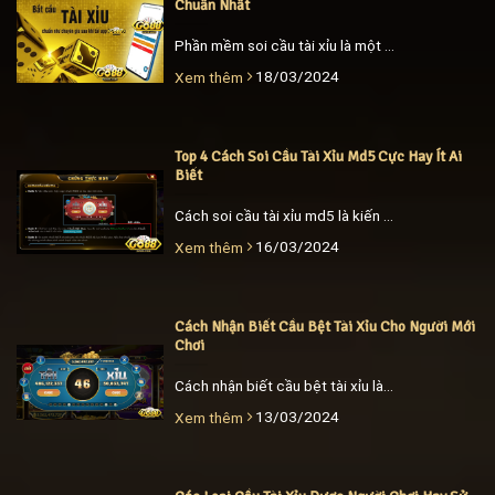
Chuẩn Nhất
Phần mềm soi cầu tài xỉu là một công cụ hữu ích, mang đến cái nhìn tổng quan về tương lai của phiên cược. Nếu kết hợp với chúng, cơ [...]
Xem thêm
18/03/2024
Top 4 Cách Soi Cầu Tài Xỉu Md5 Cực Hay Ít Ai
Biết
Cách soi cầu tài xỉu md5 là kiến thức cơ bản mà những ai lần đầu tham gia cần nắm. Hình thức đặt cược này rất phổ biến và được [...]
Xem thêm
16/03/2024
Cách Nhận Biết Cầu Bệt Tài Xỉu Cho Người Mới
Chơi
Cách nhận biết cầu bệt tài xỉu là chủ đề thu hút được nhiều sự quan tâm của cộng đồng cá cược. Nếu sở hữu kiến thức này, quá trình [...]
Xem thêm
13/03/2024