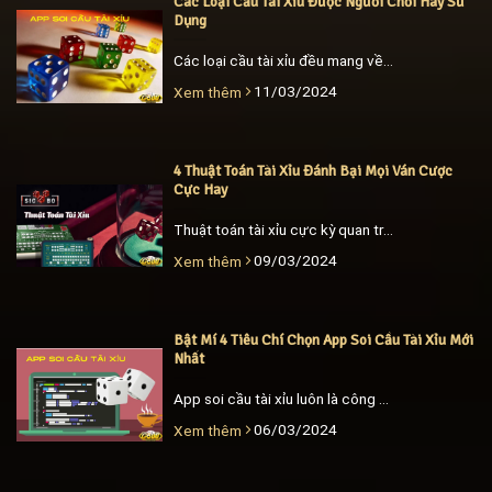
Các Loại Cầu Tài Xỉu Được Người Chơi Hay Sử
Dụng
Các loại cầu tài xỉu đều mang về một lợi ích chung, chính là hỗ trợ người chơi đưa ra những dự đoán về ba viên xúc xắc chính xác [...]
Xem thêm
11/03/2024
4 Thuật Toán Tài Xỉu Đánh Bại Mọi Ván Cược
Cực Hay
Thuật toán tài xỉu cực kỳ quan trọng giúp quá trình tham gia đánh tài xỉu dễ dàng hơn. Chúng cũng khá đa dạng với nhiều dự đoán, điều này [...]
Xem thêm
09/03/2024
Bật Mí 4 Tiêu Chí Chọn App Soi Cầu Tài Xỉu Mới
Nhất
App soi cầu tài xỉu luôn là công cụ hỗ trợ cực kỳ hữu ích, giúp người chơi dễ dàng chiến thắng trong mỗi quyết định đặt cược của bản [...]
Xem thêm
06/03/2024