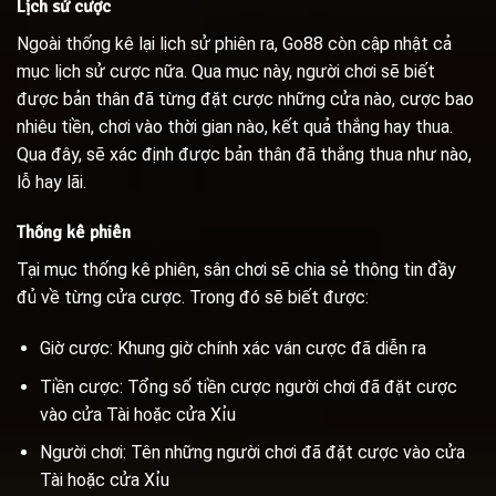
Lịch sử cược
Ngoài thống kê lại lịch sử phiên ra, Go88 còn cập nhật cả
mục lịch sử cược nữa. Qua mục này, người chơi sẽ biết
được bản thân đã từng đặt cược những cửa nào, cược bao
nhiêu tiền, chơi vào thời gian nào, kết quả thắng hay thua.
Qua đây, sẽ xác định được bản thân đã thắng thua như nào,
lỗ hay lãi.
Thống kê phiên
Tại mục thống kê phiên, sân chơi sẽ chia sẻ thông tin đầy
đủ về từng cửa cược. Trong đó sẽ biết được:
Giờ cược: Khung giờ chính xác ván cược đã diễn ra
Tiền cược: Tổng số tiền cược người chơi đã đặt cược
vào cửa Tài hoặc cửa Xỉu
Người chơi: Tên những người chơi đã đặt cược vào cửa
Tài hoặc cửa Xỉu