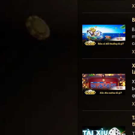
X
B
B
m
c
X
X
l
X
b
qu
X
T
t
T