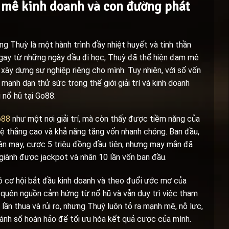
 mê kinh doanh và con đường phát
g Thuỳ là một hành trình đầy nhiệt huyết và tinh thần
gay từ những ngày đầu đi học, Thuỳ đã thể hiện đam mê
ây dựng sự nghiệp riêng cho mình. Tuy nhiên, với số vốn
mạnh dạn thử sức trong thế giới giải trí và kinh doanh
i nổ hũ tại Go88.
o88
như một nơi giải trí, mà còn thấy được tiềm năng của
 lệ thắng cao và khả năng tăng vốn nhanh chóng. Ban đầu,
vận may, cược 5 triệu đồng đầu tiên, nhưng may mắn đã
giành được jackpot và nhân 10 lần vốn ban đầu.
ó cơ hội bắt đầu kinh doanh và theo đuổi ước mơ của
 quên nguồn cảm hứng từ nổ hũ và vẫn duy trì việc tham
lần thua và rủi ro, nhưng Thuỳ luôn tỏ ra mạnh mẽ, nỗ lực,
đánh số hoàn hảo để tối ưu hóa kết quả cược của mình.