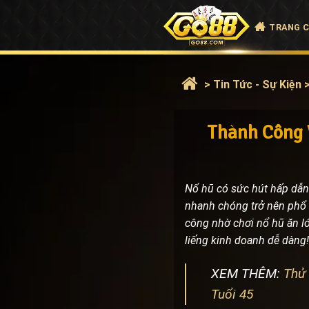
Bỏ
qua
TRANG 
nội
dung
>
Tin Tức - Sự Kiện
Thành Công 
Nổ hũ có sức hút hấp dẫn
nhanh chóng trở nên phổ b
công nhờ chơi nổ hũ ăn l
liếng kinh doanh dễ dàng!
XEM THÊM:
Thử 
Tuổi 45