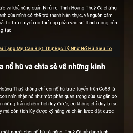
lực và khả năng quản lý rủi ro, Trịnh Hoàng Thuỳ đã chứng
anh của mình có thể trở thành hiện thực, và nguồn cảm
iải trí trực tuyến có thể góp phần vào sự thành công của
g tạo.
ai Tặng Mẹ Căn Biệt Thự Bạc Tỷ Nhờ Nổ Hũ Siêu To
a nổ hũ và chia sẻ về những kinh
 Hoàng Thuỳ không chỉ coi nổ hũ trực tuyến trên Go88 là
à còn nhìn nhận nó như một phần quan trọng của sự gắn bó
i những trải nghiệm tích lũy được, cô không chỉ duy trì sự
y mà còn tích lũy được kỹ năng và chiến lược đặt cược
à một người chơi nổ hũ tài năng, Thuỳ đã sử dụng kinh