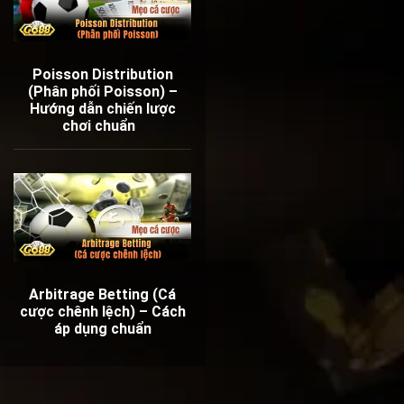
Poisson Distribution
(Phân phối Poisson) –
Hướng dẫn chiến lược
chơi chuẩn
Arbitrage Betting (Cá
cược chênh lệch) – Cách
áp dụng chuẩn