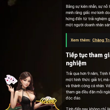
Bằng sự kiên nhẫn, sự nỗ 
minh rằng giấc mơ kinh do
hứng đến từ trải nghiệm g
một người doanh nhân sán
Xem thêm:
Chàng Tr
Tiếp tục tham gi
nghiệm
Trải qua hơn 9 năm, Trịnh
một hình thức giải trí, m
và thành công cá nhân. Vớ
tham gia đều đặn mỗi ngà
độc đáo.
Tính đến nay, không chỉ l