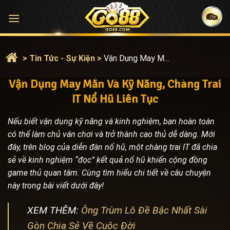
Bỏ
qua
nội
dung
>
Tin Tức - Sự Kiện
>
Vận Dụng May Mắn Và Kỹ Năng, Chàng Trai IT Nổ Hũ Liên Tục
Vận Dụng May Mắn Và Kỹ Năng, Chàng Trai
IT Nổ Hũ Liên Tục
Nếu biết vận dụng kỹ năng và kinh nghiệm, bạn hoàn toàn
có thể làm chủ ván chơi và trở thành cao thủ dễ dàng. Mới
đây, trên blog của diễn đàn nổ hũ, một chàng trai IT đã chia
sẻ về kinh nghiệm “đọc” kết quả nổ hũ khiến cộng đồng
game thủ quan tâm. Cùng tìm hiểu chi tiết về câu chuyện
này trong bài viết dưới đây!
XEM THÊM:
Ông Trùm Lô Đề Bậc Nhất Sài
Gòn Chia Sẻ Về Cuộc Đời