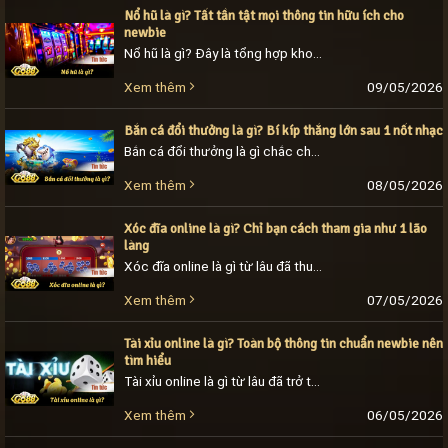
Nổ hũ là gì? Tất tần tật mọi thông tin hữu ích cho
newbie
Nổ hũ là gì? Đây là tổng hợp kho trò chơi giải trí đổi thưởng đình đám nhất thị trường hiện nay. Mỗi sản phẩm thuộc danh mục slot game [...]
09/05/2026
Xem thêm
Bắn cá đổi thưởng là gì? Bí kíp thắng lớn sau 1 nốt nhạc
Bắn cá đổi thưởng là gì chắc chắn sẽ khiến nhiều người chơi mới tiếp xúc với danh mục này chú ý. Theo định nghĩa, đây là các trò chơi [...]
08/05/2026
Xem thêm
Xóc đĩa online là gì? Chỉ bạn cách tham gia như 1 lão
làng
Xóc đĩa online là gì từ lâu đã thu hút sự chú ý của khách hàng bởi nhiều ưu điểm đặc biệt. Trò chơi không chỉ sở hữu phần quà [...]
07/05/2026
Xem thêm
Tài xỉu online là gì? Toàn bộ thông tin chuẩn newbie nên
tìm hiểu
Tài xỉu online là gì từ lâu đã trở thành câu hỏi được nhiều tân thủ quan tâm khi mới tham gia cá cược. Trò chơi trở thành ưu tiên [...]
06/05/2026
Xem thêm