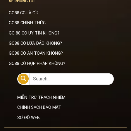
VỀ CHÚNG TÔI
GO88.CC LÀ GÌ?
GO88 CHÍNH THỨC
GO 88 CÓ UY TÍN KHÔNG?
GO88 CÓ LỪA ĐẢO KHÔNG?
GO88 CÓ AN TOÀN KHÔNG?
GO88 CÓ HỢP PHÁP KHÔNG?
MIỄN TRỪ TRÁCH NHIỆM
CHÍNH SÁCH BẢO MẬT
SƠ ĐỒ WEB