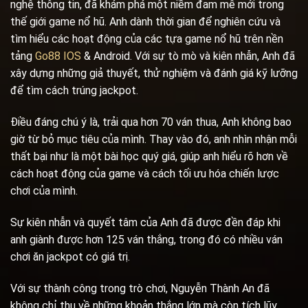
nghệ thông tin, đã khám phá một niềm đam mê mới trong
thế giới game nổ hũ. Anh dành thời gian để nghiên cứu và
tìm hiểu các hoạt động của các tựa game nổ hũ trên nền
tảng
Go88 IOS
& Android. Với sự tò mò và kiên nhẫn, Anh đã
xây dựng những giả thuyết, thử nghiệm và đánh giá kỹ lưỡng
để tìm cách trúng jackpot.
Điều đáng chú ý là, trải qua hơn 70 ván thua, Anh không bao
giờ từ bỏ mục tiêu của mình. Thay vào đó, anh nhìn nhận mỗi
thất bại như là một bài học quý giá, giúp anh hiểu rõ hơn về
cách hoạt động của game và cách tối ưu hóa chiến lược
chơi của mình.
Sự kiên nhẫn và quyết tâm của Anh đã được đền đáp khi
anh giành được hơn 125 ván thắng, trong đó có nhiều ván
chơi ăn jackpot có giá trị.
Với sự thành công trong trò chơi, Nguyễn Thành An đã
không chỉ thu về những khoản thắng lớn mà còn tích lũy