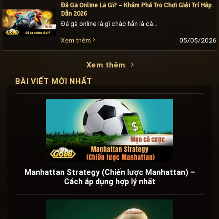
Đá Gà Online Là Gì? – Khám Phá Trò Chơi Giải Trí Hấp
Dẫn 2026
Đá gà online là gì chắc hẳn là câu hỏi nhiều người mới nghe đến sẽ thắc mắc. Cách chơi này tương tự như đá gà truyền thống khi các [...]
05/05/2026
Xem thêm
Xem thêm
BÀI VIẾT MỚI NHẤT
Manhattan Strategy (Chiến lược Manhattan) –
Cách áp dụng hợp lý nhất