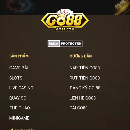
SẢN PHẨM
HƯỚNG DẪN
GAME BÀI
NẠP TIỀN GO88
SLOTS
RÚT TIỀN GO88
LIVE CASINO
ĐĂNG KÝ GO 88
QUAY SỐ
LIÊN HỆ GO88
THỂ THAO
TẢI GO88
MINIGAME