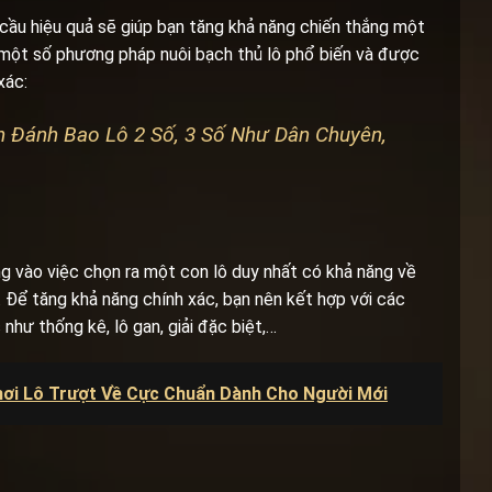
cầu hiệu quả sẽ giúp bạn tăng khả năng chiến thắng một
 một số phương pháp nuôi bạch thủ lô phổ biến và được
xác:
 Đánh Bao Lô 2 Số, 3 Số Như Dân Chuyên,
g vào việc chọn ra một con lô duy nhất có khả năng về
p. Để tăng khả năng chính xác, bạn nên kết hợp với các
như thống kê, lô gan, giải đặc biệt,…
hơi Lô Trượt Về Cực Chuẩn Dành Cho Người Mới