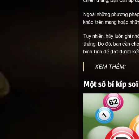
chiến thắng, bạn cần áp d
Ngoài những phương pháp 
khác trên mạng hoặc nhữn
Tuy nhiên, hãy luôn ghi 
thắng. Do đó, bạn cần chơ
bình tĩnh để đạt được kết
XEM THÊM:
Một số bí kíp so