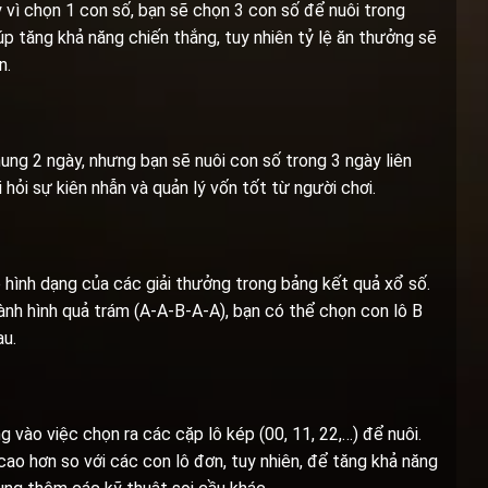
 vì chọn 1 con số, bạn sẽ chọn 3 con số để nuôi trong
p tăng khả năng chiến thắng, tuy nhiên tỷ lệ ăn thưởng sẽ
n.
ng 2 ngày, nhưng bạn sẽ nuôi con số trong 3 ngày liên
 hỏi sự kiên nhẫn và quản lý vốn tốt từ người chơi.
hình dạng của các giải thưởng trong bảng kết quả xổ số.
thành hình quả trám (A-A-B-A-A), bạn có thể chọn con lô B
au.
 vào việc chọn ra các cặp lô kép (00, 11, 22,…) để nuôi.
 cao hơn so với các con lô đơn, tuy nhiên, để tăng khả năng