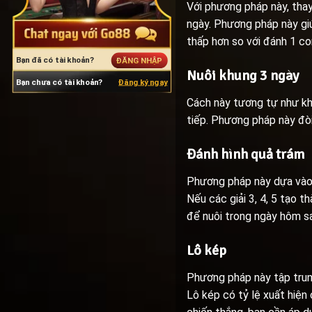
Với phương pháp này, thay
ngày. Phương pháp này giú
thấp hơn so với đánh 1 co
Bạn đã có tài khoản?
ĐĂNG NHẬP
Nuôi khung 3 ngày
Bạn chưa có tài khoản?
Đăng ký ngay
Cách này tương tự như khu
tiếp. Phương pháp này đòi
Đánh hình quả trám
Phương pháp này dựa vào 
Nếu các giải 3, 4, 5 tạo 
để nuôi trong ngày hôm s
Lô kép
Phương pháp này tập trung
Lô kép có tỷ lệ xuất hiện