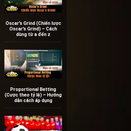
Oscar’s Grind (Chiến lược
Oscar’s Grind) – Cách
dùng từ a đến z
Proportional Betting
(Cược theo tỷ lệ) – Hướng
dẫn cách áp dụng