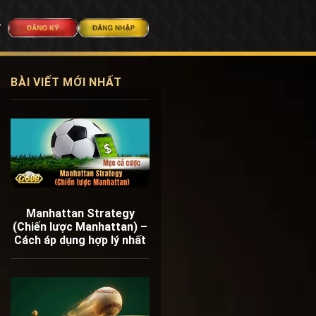
Ợ
BÀI VIẾT MỚI NHẤT
Manhattan Strategy
(Chiến lược Manhattan) –
Cách áp dụng hợp lý nhất