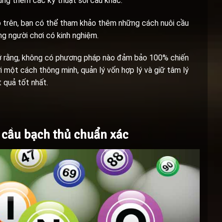
ụng thêm các kỹ thuật soi cầu khác.
trên, bạn có thể tham khảo thêm những cách nuôi cầu
g người chơi có kinh nghiệm.
nhớ rằng, không có phương pháp nào đảm bảo 100% chiến
i một cách thông minh, quản lý vốn hợp lý và giữ tâm lý
 quả tốt nhất.
i cầu bạch thủ chuẩn xác