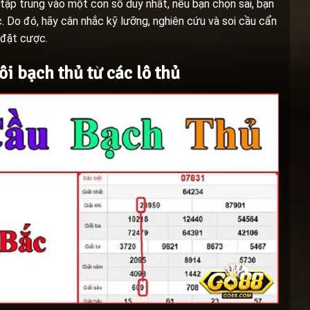
ỉ tập trung vào một con số duy nhất, nếu bạn chọn sai, bạn
. Do đó, hãy cân nhắc kỹ lưỡng, nghiên cứu và soi cầu cẩn
 đặt cược.
i bạch thủ từ các lô thủ