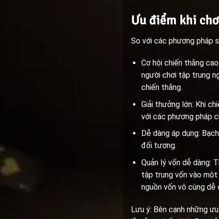
Ưu điểm khi chơi
So với các phương pháp so
Cơ hội chiến thắng cao
người chơi tập trung n
chiến thắng.
Giải thưởng lớn: Khi c
với các phương pháp c
Dễ dàng áp dụng: Bạch 
đối tượng.
Quản lý vốn dễ dàng: Th
tập trung vốn vào một 
nguồn vốn vô cùng dễ 
Lưu ý: Bên cạnh những ưu 