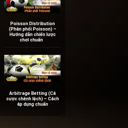
Poisson Distribution
(Phân phối Poisson) –
Hướng dẫn chiến lược
chơi chuẩn
Arbitrage Betting (Cá
cược chênh lệch) – Cách
áp dụng chuẩn