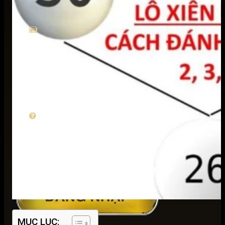
Quay Số
Slot
Thể Thao
Tin tức
Tip Casino
Tip game đổi thưởng
Tip nổ hũ
Tip Baccarat
Tip Poker
Tip Tiến Lên Miền Nam
Hỗ Trợ
MỤC LỤC: