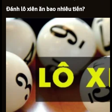
Đánh lô xiên ăn bao nhiêu tiền?