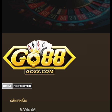
SẢN PHẨM
GAME BÀI