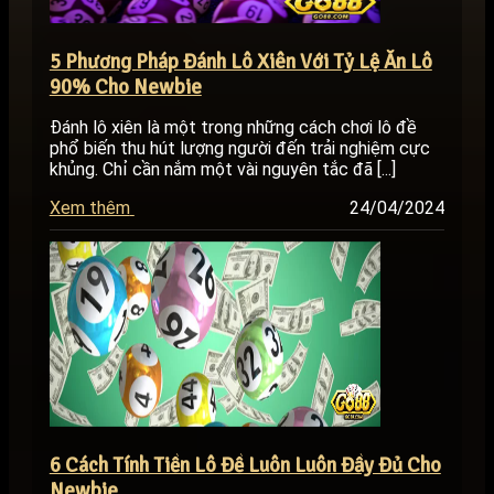
5 Phương Pháp Đánh Lô Xiên Với Tỷ Lệ Ăn Lô
90% Cho Newbie
Đánh lô xiên là một trong những cách chơi lô đề
phổ biến thu hút lượng người đến trải nghiệm cực
khủng. Chỉ cần nắm một vài nguyên tắc đã [...]
Xem thêm
24/04/2024
6 Cách Tính Tiền Lô Đề Luôn Luôn Đầy Đủ Cho
Newbie