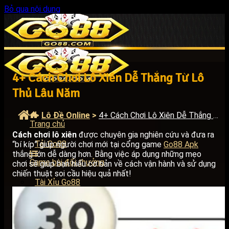
Bỏ qua nội dung
4+ Cách Chơi Lô Xiên Dễ Thắng Từ Lô
Thủ Lâu Năm
>
Lô Đề Online
>
4+ Cách Chơi Lô Xiên Dễ Thắng Từ Lô Thủ Lâu Năm
Trang chủ
Cách chơi lô xiên
được chuyên gia nghiên cứu và đưa ra
Tải Go88
“bí kíp” giúp người chơi mới tại cổng game
Go88 Apk
thắng lớn dễ dàng hơn. Bằng việc áp dụng những mẹo
Game bài đổi thưởng
chơi sẽ giúp bạn hiểu cơ bản về cách vận hành và sử dụng
chiến thuật soi cầu hiệu quả nhất!
Tài Xỉu Go88
Lô Đề Online
Game Bài
Live Casino
Minigame