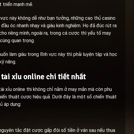
t triển mạnh mẽ.
h vực này không dễ như bạn tưởng, những cao thủ casino
 đầu óc nhanh nhạy và giàu kinh nghiệm. Họ đã đúc rút ra
cho riêng mình, ngoài ra, trong cá cược thì yếu tố may
 cùng quan trọng.
uốn làm giàu trong lĩnh vực này thì phải luyện tập và học
 kỹ năng.
tài xỉu online chi tiết nhất
tài xỉu online thi không chỉ nằm ở may mắn mà còn phụ
iến thuật cược hiệu quả. Dưới đây là một số chiến thuật
ủ áp dụng:
nguyên tắc đặt cược gấp đôi số tiền ở ván sau nếu thua