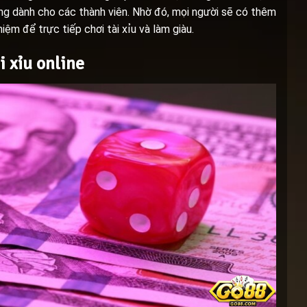
ng dành cho các thành viên. Nhờ đó, mọi người sẽ có thêm
iệm để trực tiếp chơi tài xỉu và làm giàu.
i xỉu online