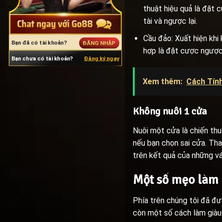
thuật hiệu quả là đặt 
tài và ngược lại.
Cầu đảo: Xuất hiện khi 
Bạn đã có tài khoản?
ĐĂNG NHẬP
hợp là đặt cược ngược 
Bạn chưa có tài khoản?
Đăng ký ngay
Xem thêm:
Cách Tính
Không nuôi 1 cửa
Nuôi một cửa là chiến thu
nếu bạn chọn sai cửa. Tha
trên kết quả của những vá
Một số mẹo làm g
Phía trên chúng tôi đã đưa
còn một số cách làm giàu