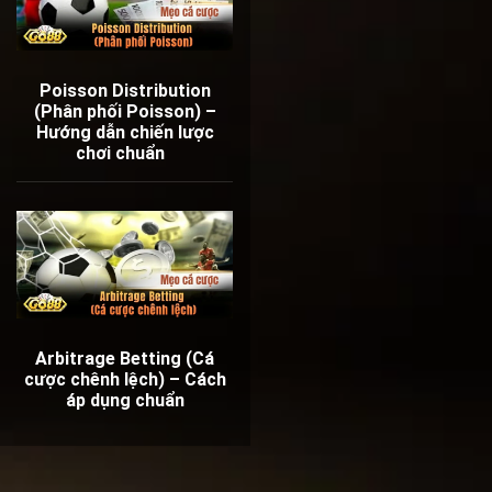
Poisson Distribution
(Phân phối Poisson) –
Hướng dẫn chiến lược
chơi chuẩn
Arbitrage Betting (Cá
cược chênh lệch) – Cách
áp dụng chuẩn