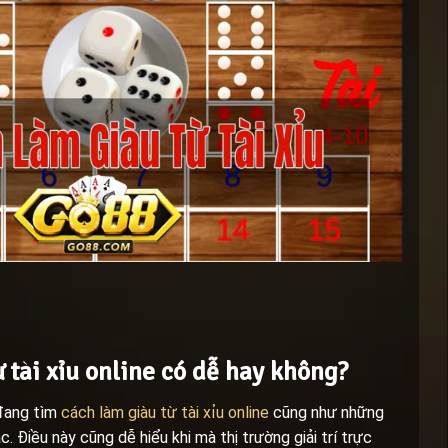
 tài xỉu online có dễ hay không?
 đang tìm
cách làm giàu từ tài xỉu online
cũng như những
 Điều này cũng dễ hiểu khi mà thị trường giải trí trực