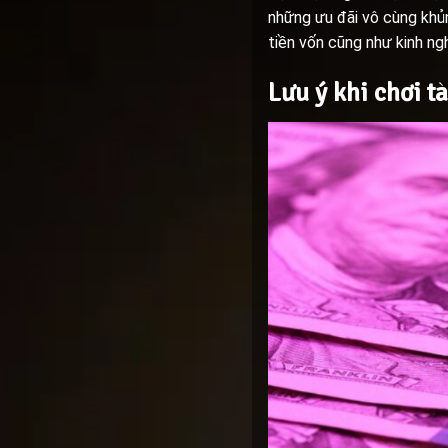
những ưu đãi vô cùng khủ
tiền vốn cũng như kinh ngh
Lưu ý khi chơi tà