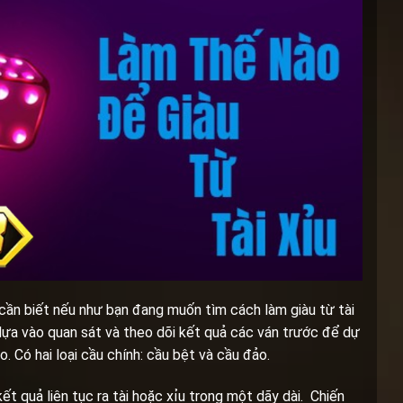
 cần biết nếu như bạn đang muốn tìm cách làm giàu từ tài
 dựa vào quan sát và theo dõi kết quả các ván trước để dự
. Có hai loại cầu chính: cầu bệt và cầu đảo.
kết quả liên tục ra tài hoặc xỉu trong một dãy dài. Chiến