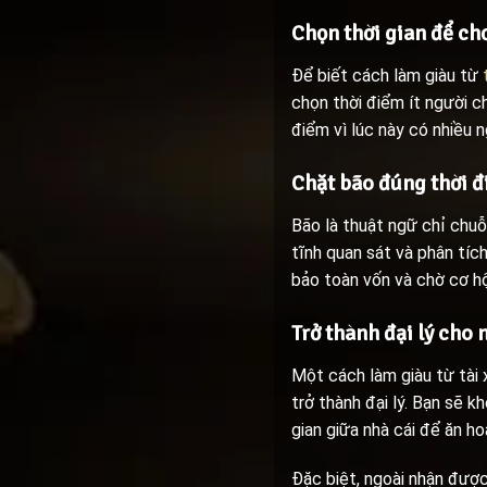
Chọn thời gian để ch
Để biết cách làm giàu từ
chọn thời điểm ít người c
điểm vì lúc này có nhiều n
Chặt bão đúng thời 
Bão là thuật ngữ chỉ chuỗi
tĩnh quan sát và phân tíc
bảo toàn vốn và chờ cơ hộ
Trở thành đại lý cho 
Một cách làm giàu từ tài 
trở thành đại lý. Bạn sẽ 
gian giữa nhà cái để ăn h
Đặc biệt, ngoài nhận đượ