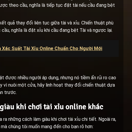
cược theo cầu, nghĩa là tiếp tục đặt tài nếu cầu đang bệt
kết quả thay đổi liên tục giữa tài và xỉu. Chiến thuật phù
cầu, nghĩa là đặt xỉu khi cầu đang bệt Tài và ngược lại.
 Xác Suất Tài Xỉu Online Chuẩn Cho Người Mới
ật được nhiều người áp dụng, nhưng nó tiềm ẩn rủi ro cao
y vì nuôi một cửa, hãy linh hoạt thay đổi chiến thuật dựa
n trước.
iàu khi chơi tài xỉu online khác
 ra những cách làm giàu khi chơi tài xỉu chi tiết. Ngoài ra,
 mà chúng tôi muốn mang đến cho bạn rõ hơn: