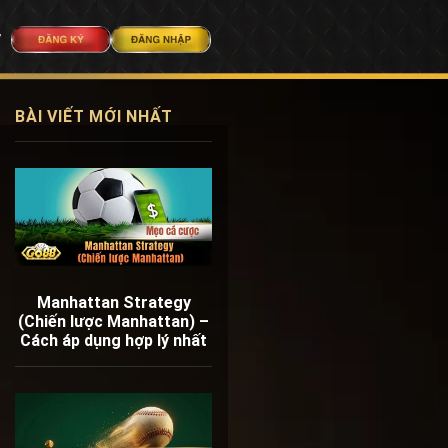
Ợ
BÀI VIẾT MỚI NHẤT
Manhattan Strategy
(Chiến lược Manhattan) –
Cách áp dụng hợp lý nhất