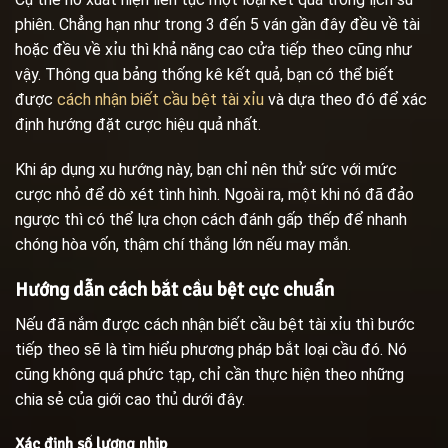
phiên. Chẳng hạn như trong 3 đến 5 ván gần đây đều về tài
hoặc đều về xỉu thì khả năng cao cửa tiếp theo cũng như
vậy. Thông qua bảng thống kê kết quả, bạn có thể biết
được
cách nhận biết cầu bệt tài xỉu
và dựa theo đó để xác
định hướng đặt cược hiệu quả nhất.
Khi áp dụng xu hướng này, bạn chỉ nên thử sức với mức
cược nhỏ để dò xét tình hình. Ngoài ra, một khi nó đã đảo
ngược thì có thể lựa chọn cách đánh gấp thếp để nhanh
chóng hòa vốn, thậm chí thắng lớn nếu may mắn.
Hướng dẫn cách bắt cầu bệt cực chuẩn
Nếu đã nắm được cách nhận biết cầu bệt tài xỉu thì bước
tiếp theo sẽ là tìm hiểu phương pháp bắt loại cầu đó. Nó
cũng không quá phức tạp, chỉ cần thực hiện theo những
chia sẻ của giới cao thủ dưới đây.
Xác định số lượng nhịp