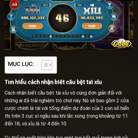
MỤC LỤC:
Tìm hiểu cách nhận biết cầu bệt tài xỉu
Cách nhận biết cầu bệt tài xỉu vô cùng đơn giản đối với
những ai đã trải nghiệm trò chơi này. Nó sẽ bao gồm 2 cửa
cược chính là tài với tổng điểm dự đoán của 3 con số hiển
thị trên 3 cục xí ngầu sau khi lắc xong trong khoảng từ 11
đến 18, và xỉu là từ 4 đến 10.
Cụ thể nó xuất hiện liên tục một loại kết quả trong lịch sử