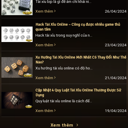
Tài xỉu bịp là gì để ám chỉ khái niệm sử dụng thủ thuật hoặc công nghệ cao để gian lận khi chơi tài xỉu Go88. Hiện nay, việc lừa [...]
26/04/2024
Xem thêm
Hack Tài Xỉu Online – Công cụ được nhiều game thủ
quan tâm
Hack tài xỉu trong suy nghĩ của nhiều người chơi Go88 đều có nghĩa là vi phạm nguyên tắc để có lợi nhuận, đạt được tỷ lệ thắng cao. Tuy [...]
23/04/2024
Xem thêm
Xu Hướng Tài Xỉu Online Mới Nhất Có Thay Đổi Như Thế
Nào?
Xu hướng tài xỉu online có độ hot như thế nào trong thời đại công nghệ trực tuyến hiện nay. Theo thực tế cho thấy, cứ 100 người lại có [...]
21/04/2024
Xem thêm
Cập Nhật 4 Quy Luật Tài Xỉu Online Thường Được Sử
Dụng
Quy luật tài xỉu online là cách để đánh tài xỉu ở mọi nền tảng trực tuyến. Trên lý thuyết, hầu hết các quy luật đều được xây dựng một [...]
19/04/2024
Xem thêm
Xem thêm