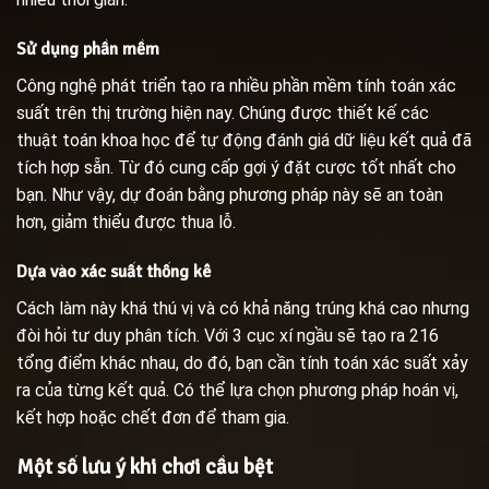
Sử dụng phần mềm
Công nghệ phát triển tạo ra nhiều phần mềm tính toán xác
suất trên thị trường hiện nay. Chúng được thiết kế các
thuật toán khoa học để tự động đánh giá dữ liệu kết quả đã
tích hợp sẵn. Từ đó cung cấp gợi ý đặt cược tốt nhất cho
bạn. Như vậy, dự đoán bằng phương pháp này sẽ an toàn
hơn, giảm thiểu được thua lỗ.
Dựa vào xác suất thống kê
Cách làm này khá thú vị và có khả năng trúng khá cao nhưng
đòi hỏi tư duy phân tích. Với 3 cục xí ngầu sẽ tạo ra 216
tổng điểm khác nhau, do đó, bạn cần tính toán xác suất xảy
ra của từng kết quả. Có thể lựa chọn phương pháp hoán vị,
kết hợp hoặc chết đơn để tham gia.
Một số lưu ý khi chơi cầu bệt