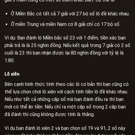
Ở Miền Bắc có tất cả 7 giải với 27 bộ số lô đề khác nhau.
Ở miền Trung và miền Nam có 8 giải chỉ có 17 bộ số.
Ví dụ: Bạn đánh lô Miền bắc số 23 với 1 điểm, tiền xác bạn
phải trả là là 25 nghìn đồng. Nếu kết quả trong 7 giải có 2 số
cuối là 23 thì bạn nhận được lại 80 nghìn đồng với tỷ lệ là
1:80.
Lô xiên
Bên cạnh hình thức tính theo các lô cơ bản thì bạn cũng có
thể lựa chọn chơi lô xiên với cách tính tiền lô đề khác nhau.
Nếu như tất cả những cặp số mà bạn đánh đều ra thì bạn
mới có thể ăn tiền. Nếu chỉ ra một cặp số trong 2 cặp bạn
đã đánh thì cũng không được tính là thắng.
Ví dụ bạn đánh lô xiên 2 và bạn chọn số 19 và 91, 2 số này