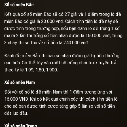
Xổ số miền Bắc
Kết quả xổ số miền Bắc sẽ có 27 giải và 1 điểm trong lô đề
miền Bắc có giá là 23.000 vnđ. Cách tính tiền lô đề này sẽ
được tính trong trường hợp, nếu bạn đánh lô đề trúng 1 số
mà ra 2 lần thì tổng số tiền nhận được là 160.000 vnđ, trúng
3 nháy thì sẽ thu về số tiền là 240.000 vnđ…
Đánh đề miền Bắc thì bạn sẽ nhận được giá trị tiền thưởng
cao hơn. Có thể tùy vào một số cổng chơi trực tuyến trả
theo tỷ lệ 1:99, 1:80, 1:900.
Xổ số miền Nam
Đối với xổ số lô đề miền Nam thì 1 điểm tương ứng với
16.000 VNĐ. Khi có kết quả chính xác thì cách tính tiền lô
cho số bạn được tính cược tăng gấp 5 lần so với số tiền
đặt lúc đầu.
Xổ số miền Trung