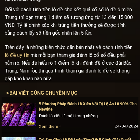
Đối với cách tính tiền lô đề cho kết quả xổ số lô đề ở miền
Trung thì bạn trúng 1 điểm sẽ tương ứng từ 13 đến 15.000
VNĐ. Tỷ lệ chính xác khi trúng tiền thưởng sẽ được tính
bằng cách lấy số tiền gốc nhân lên 5 lần
.
Trên đây là những kiến thức căn bản nhất về cách tính tiền
lô đề uy tín
mà mỗi bạn tham gia đánh lô xổ số đều phải
nắm rõ. Nếu đã hiểu rõ 1 điểm lô khi đánh đề ở các đài Bắc,
Trung, Nam rồi, thì quá trình tham gia đánh lô đề sẽ không
gặp khó khăn nào nữa.
>
BÀI VIẾT CÙNG CHUYÊN MỤC
5 Phương Pháp Đánh Lô Xiên Với Tỷ Lệ Ăn Lô 90% Cho
Newbie
Đánh lô xiên là một trong những cách chơi lô đề phổ biến thu hút lượng người đến trải nghiệm cực khủng. Chỉ cần nắm một vài nguyên tắc đã [...]
24/04/2024
Xem thêm
Tại Sao Chơi Lô Đề Luôn Thua? & 5 Cách Giải Quyết