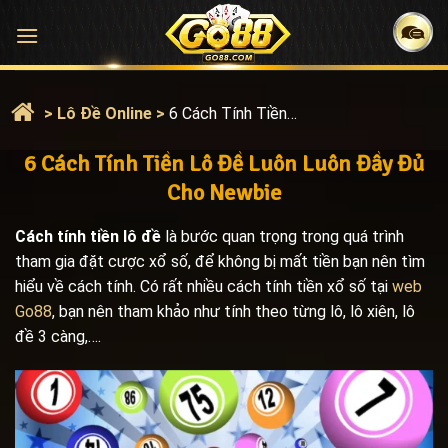
Bỏ
qua
nội
dung
>
Lô Đề Online
>
6 Cách Tính Tiền Lô Đề Luôn Luôn Đầy Đủ Cho Newbie
6 Cách Tính Tiền Lô Đề Luôn Luôn Đầy Đủ
Cho Newbie
Cách tính tiền lô đề
là bước quan trọng trong quá trình
tham gia đặt cược xổ số, để không bị mất tiền bạn nên tìm
hiểu về cách tính. Có rất nhiều cách tính tiền xổ số tại
web
Go88
, bạn
nên tham khảo như tính theo từng lô, lô xiên, lô
đề 3 càng,….