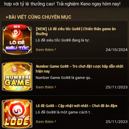
hợp với tỷ lệ thưởng cao! Trải nghiệm Keno ngay hôm nay!
>
BÀI VIẾT CÙNG CHUYÊN MỤC
[NEW] Lô đề siêu tốc Go88 | Chiến thần game ăn
thưởng
Lô đề siêu tốc Go88 đang là tựa game thu hút đông đảo người chơi bởi tỷ lệ nhận thưởng hấp dẫn. Chỉ cần 1 phút, bạn đã có thể [...]
24/10/2024
Xem thêm
Number Game Go88 – Trò chơi đặt cược hấp dẫn nhất
hiện nay
Number Game Go88 là game quay số luôn kín phòng chơi với số lượng người chơi và lượng cược cao nhất hệ thống quay số Go88. Với cách chơi đa [...]
25/11/2023
Xem thêm
Lô đề Go88 – Cập nhật mới nhất – Chơi đề ăn đậm
Lô đề Go88 là một game cách tân từ lô đề truyền thống, được Go88 phát triển thành hệ thống lô đề hiện đại nhất thị trường. Với đa dạng [...]
25/11/2023
Xem thêm