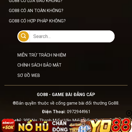
GO88 CÓ LỪA ĐẢO KHÔNG?
GO88 CÓ AN TOÀN KHÔNG?
GO88 CÓ HỢP PHÁP KHÔNG?
MIỄN TRỪ TRÁCH NHIỆM
CHÍNH SÁCH BẢO MẬT
SƠ ĐỒ WEB
GO88 - GAME BÀI ĐẲNG CẤP
®️Bản quyền thuộc về cổng game bài đổi thưởng Go88.
Điện Thoại:
0972944961
Địa chỉ:
30B Ng. Thanh Miến, Văn Miếu, Đống Đa, Hà Nội, Việt
Nam