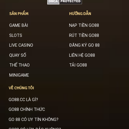
SẢN PHẨM
HƯỚNG DẪN
GAME BÀI
NẠP TIỀN GO88
SLOTS
RÚT TIỀN GO88
LIVE CASINO
ĐĂNG KÝ GO 88
QUAY SỐ
LIÊN HỆ GO88
THỂ THAO
TẢI GO88
MINIGAME
VỀ CHÚNG TÔI
GO88.CC LÀ GÌ?
GO88 CHÍNH THỨC
GO 88 CÓ UY TÍN KHÔNG?