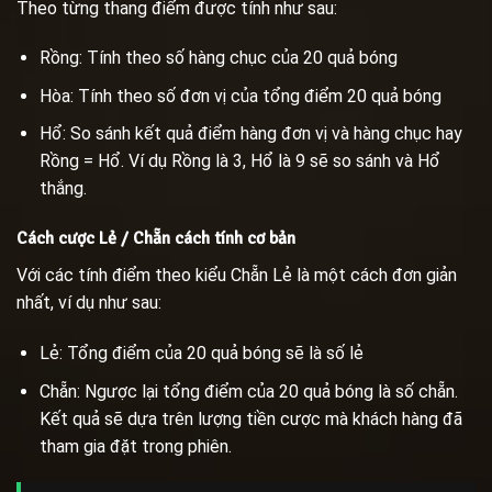
Theo từng thang điểm được tính như sau:
Rồng: Tính theo số hàng chục của 20 quả bóng
Hòa: Tính theo số đơn vị của tổng điểm 20 quả bóng
Hổ: So sánh kết quả điểm hàng đơn vị và hàng chục hay
Rồng = Hổ. Ví dụ Rồng là 3, Hổ là 9 sẽ so sánh và Hổ
thắng.
Cách cược Lẻ / Chẵn cách tính cơ bản
Với các tính điểm theo kiểu Chẵn Lẻ là một cách đơn giản
nhất, ví dụ như sau:
Lẻ: Tổng điểm của 20 quả bóng sẽ là số lẻ
Chẵn: Ngược lại tổng điểm của 20 quả bóng là số chẵn.
Kết quả sẽ dựa trên lượng tiền cược mà khách hàng đã
tham gia đặt trong phiên.