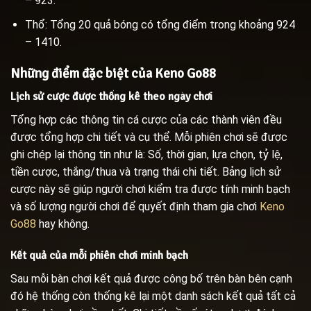
– 923.
Thổ: Tổng 20 quả bóng có tổng điểm trong khoảng 924
– 1410.
Những điểm đặc biệt của Keno Go88
Lịch sử cược được thống kê theo ngày chơi
Tổng hợp các thông tin cá cược của các thành viên đều
được tổng hợp chi tiết và cụ thể. Mỗi phiên chơi sẽ được
ghi chép lại thông tin như là: Số, thời gian, lựa chọn, tỷ lệ,
tiền cược, thắng/thua và trạng thái chi tiết. Bảng lịch sử
cược này sẽ giúp người chơi kiểm tra được tính minh bạch
và số lượng người chơi để quyết định tham gia chơi
Keno
Go88
hay không.
Kết quả của mỗi phiên chơi minh bạch
Sau mỗi bàn chơi kết quả được công bố trên bàn bên cạnh
đó hệ thống còn thống kê lại một danh sách kết quả tất cả