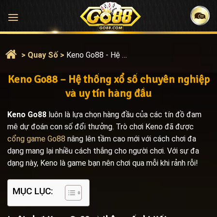
Bỏ
qua
nội
dung
>
Quay Số
>
Keno Go88 - Hệ Thống Xổ Số Chuyên Nghiệp Và Uy Tín Hàng Đầu
Keno Go88 – Hệ thống xổ số chuyên nghiệp
và uy tín hàng đầu
Keno Go88
luôn là lựa chọn hàng đầu của các tín đồ đam
mê dự đoán con số đổi thưởng. Trò chơi Keno đã được
cổng game Go88
nâng lên tầm cao mới với cách chơi đa
dạng mang lại nhiều cách thắng cho người chơi. Với sự đa
dạng này, Keno là game bạn nên chơi qua mỗi khi rảnh rỗi!
MỤC LỤC: