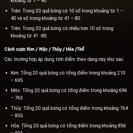
khoảng từ 1 – 40.
Trên: Trong 20 quả bóng có 10 số trong khoảng từ 1 –
40 và số trong khoảng từ 41 – 80.
Trên: Trong 20 quả bóng có nhiều hơn 10 số trong
khoảng từ 41 -80.
Cách cược Kim / Mộc / Thủy / Hỏa /Thổ
Các trường hợp áp dụng tính điểm theo dạng này như sau:
Kim: Tổng 20 quả bóng có tổng điểm trong khoảng 210
– 695.
Mộc: Tổng 20 quả bóng có tổng điểm trong khoảng 696
– 763.
Thủy: Tổng 20 quả bóng có tổng điểm trong khoảng 764
– 855.
Hỏa: Tổng 20 quả bóng có tổng điểm trong khoảng 856