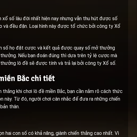
nh xổ số lâu đời nhất hiện nay nhưng vẫn thu hút được số
o và đều đặn. Loại hình này được tổ chức bởi công ty Xổ
on số họ đặt cược và kết quả được quay số mở thưởng
 thưởng. Nếu bạn đoán đúng thì dựa trên tỷ lệ cược mà
thưởng lô đề sẽ được tính và trả lại bởi công ty Xổ số.
miền Bắc chi tiết
 thắng khi chơi lô đề miền Bắc, bạn cần nắm rõ cách thức
n này. Từ đó, người chơi cân nhắc để đưa ra những chiến
 bản thân.
ọn hai con số có khả năng, giành chiến thắng cao nhất. Vì