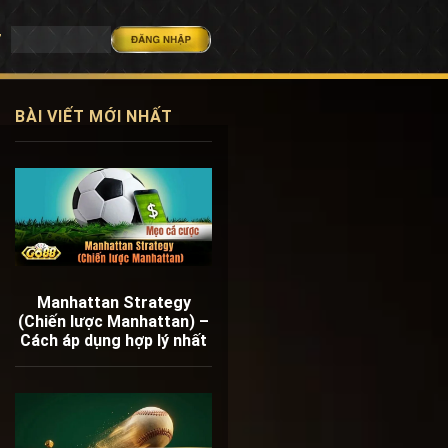
Ợ
BÀI VIẾT MỚI NHẤT
Manhattan Strategy
(Chiến lược Manhattan) –
Cách áp dụng hợp lý nhất