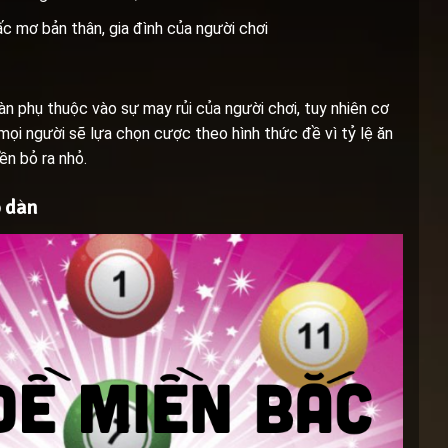
c mơ bản thân, gia đình của người chơi
n phụ thuộc vào sự may rủi của người chơi, tuy nhiên cơ
ố mọi người sẽ lựa chọn cược theo hình thức đề vì tỷ lệ ăn
iền bỏ ra nhỏ.
 dàn