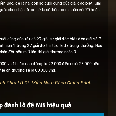
n Bắc, đề là hai con số cuối cùng của giải đặc biệt. Giải
ười chơi nhận được sẽ là số tiền bỏ ra nhân với 70 hoặc
ối cùng của tất cả 27 giải từ giải đặc biệt đến giải số 7.
 hiện 1 trong 27 giải đó thì tức là đã trúng thưởng. Nếu
nhân đôi, nếu ra 3 lần thì giải thưởng nhân 3.
.000 vnđ hoặc dao động từ 22.000 đến dưới 23.000 nếu
ỷ lệ ăn thưởng sẽ là 80.000 vnđ.
ách Chơi Lô Đề Miền Nam Bách Chiến Bách
 đánh lô đề MB hiệu quả