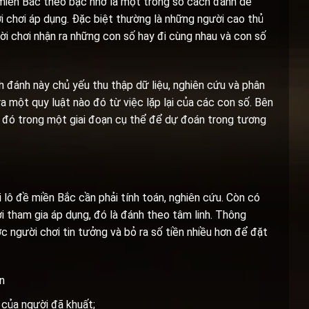
iền Bắc theo bạc nhớ là một trong số cách đánh dễ
i chơi áp dụng. Đặc biệt thường là những người cao thủ
ời chơi nhận ra những con số hay đi cùng nhau và con số
ch đánh này chủ yếu thu thập dữ liệu, nghiên cứu và phân
a một quy luật nào đó từ việc lặp lại của các con số. Bên
ố đó trong một giai đoạn cụ thể để dự đoán trong tương
lô đề miền Bắc cần phải tính toán, nghiên cứu. Còn có
i tham gia áp dụng, đó là đánh theo tâm linh. Thông
 người chơi tin tưởng và bỏ ra số tiền nhiều hơn để đặt
n
 của người đã khuất;