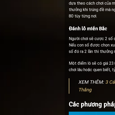
dựa theo cách chơi của miề
thưởng khi trúng đề mà ng
80 tùy từng nơi.
Đánh lô miền Bắc
Người chơi sẽ cược 2 số cu
Nếu con số được chọn xuất
số đó ra 2 lần thì thưởng 
Một điểm lô sẽ có giá 23
chơi lâu hoặc quen biết, t
XEM THÊM:
3 C
Thắng
Các phương pháp