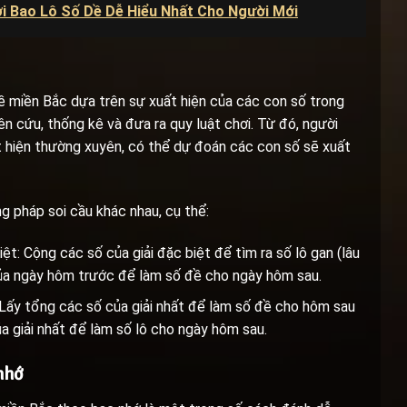
ơi Bao Lô Số Dề Dễ Hiểu Nhất Cho Người Mới
ề miền Bắc dựa trên sự xuất hiện của các con số trong
ên cứu, thống kê và đưa ra quy luật chơi. Từ đó, người
t hiện thường xuyên, có thể dự đoán các con số sẽ xuất
g pháp soi cầu khác nhau, cụ thể:
iệt: Cộng các số của giải đặc biệt để tìm ra số lô gan (lâu
của ngày hôm trước để làm số đề cho ngày hôm sau.
: Lấy tổng các số của giải nhất để làm số đề cho hôm sau
a giải nhất để làm số lô cho ngày hôm sau.
nhớ