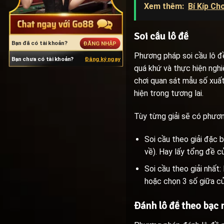
Xem thêm:
Bí Kíp Ch
Soi cầu lô đề
Bạn đã có tài khoản?
ĐĂNG NHẬP
Phương pháp soi cầu lô đ
Bạn chưa có tài khoản?
Đăng ký ngay
quá khứ và thực hiện nghi
chơi quan sát mẫu số xuấ
hiện trong tương lai.
Tùy từng giải sẽ có phươn
Soi cầu theo giải đặc b
về). Hay lấy tổng đề 
Soi cầu theo giải nhất
hoặc chọn 3 số giữa củ
Đánh lô đề theo bạc 