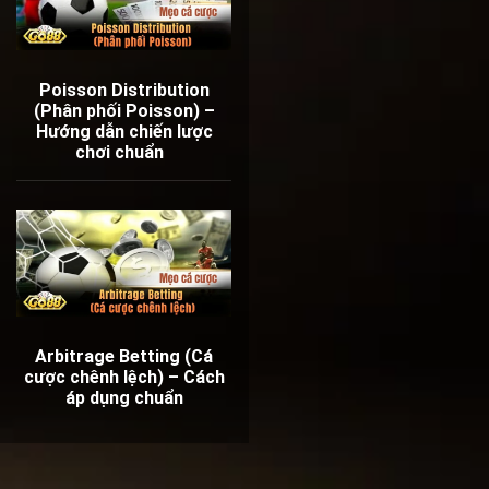
Poisson Distribution
(Phân phối Poisson) –
Hướng dẫn chiến lược
chơi chuẩn
Arbitrage Betting (Cá
cược chênh lệch) – Cách
áp dụng chuẩn