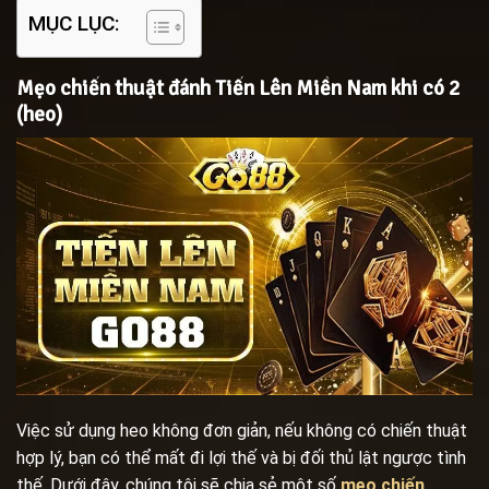
MỤC LỤC:
Mẹo chiến thuật đánh Tiến Lên Miền Nam khi có 2
(heo)
Việc sử dụng heo không đơn giản, nếu không có chiến thuật
hợp lý, bạn có thể mất đi lợi thế và bị đối thủ lật ngược tình
thế. Dưới đây, chúng tôi sẽ chia sẻ một số
mẹo chiến