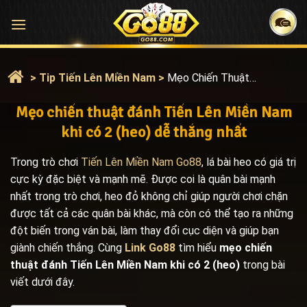
Bỏ
qua
nội
dung
>
Tip Tiến Lên Miền Nam
>
Mẹo Chiến Thuật Đánh Tiến Lên Miền Nam Khi Có 2 (heo) Dễ Thắng Nhất
Mẹo chiến thuật đánh Tiến Lên Miền Nam
khi có 2 (heo) dễ thắng nhất
Trong trò chơi
Tiến Lên Miền Nam Go88
, lá bài heo có giá trị
cực kỳ đặc biệt và mạnh mẽ. Được coi là quân bài mạnh
nhất trong trò chơi, heo đỏ không chỉ giúp người chơi chặn
được tất cả các quân bài khác, mà còn có thể tạo ra những
đột biến trong ván bài, làm thay đổi cục diện và giúp bạn
giành chiến thắng. Cùng
Link Go88
tìm hiểu
mẹo chiến
thuật đánh Tiến Lên Miền Nam khi có 2 (heo)
trong bài
viết dưới đây.