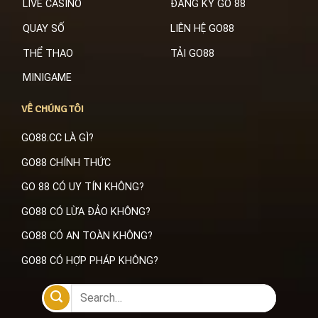
LIVE CASINO
ĐĂNG KÝ GO 88
QUAY SỐ
LIÊN HỆ GO88
THỂ THAO
TẢI GO88
MINIGAME
VỀ CHÚNG TÔI
GO88.CC LÀ GÌ?
GO88 CHÍNH THỨC
GO 88 CÓ UY TÍN KHÔNG?
GO88 CÓ LỪA ĐẢO KHÔNG?
GO88 CÓ AN TOÀN KHÔNG?
GO88 CÓ HỢP PHÁP KHÔNG?