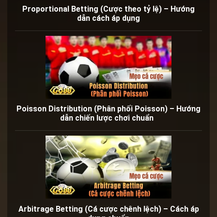
Proportional Betting (Cược theo tỷ lệ) – Hướng
dẫn cách áp dụng
Poisson Distribution (Phân phối Poisson) – Hướng
dẫn chiến lược chơi chuẩn
Arbitrage Betting (Cá cược chênh lệch) – Cách áp