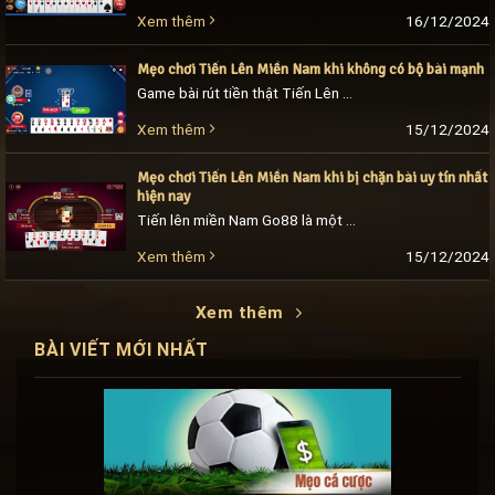
16/12/2024
Xem thêm
Mẹo chơi Tiến Lên Miền Nam khi không có bộ bài mạnh
Game bài rút tiền thật Tiến Lên Miền Nam là một trò chơi bài nổi tiếng không chỉ bởi sự đơn giản trong cách chơi mà còn bởi tính chiến [...]
15/12/2024
Xem thêm
Mẹo chơi Tiến Lên Miền Nam khi bị chặn bài uy tín nhất
hiện nay
Tiến lên miền Nam Go88 là một trong những game bài online được yêu thích nhất hiện nay. Đây là tựa game gần như bất cứ ai cũng đã từng [...]
15/12/2024
Xem thêm
Xem thêm
BÀI VIẾT MỚI NHẤT