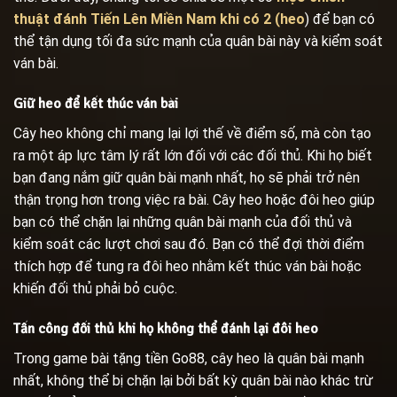
thuật đánh Tiến Lên Miền Nam khi có 2 (heo
) để bạn có
thể tận dụng tối đa sức mạnh của quân bài này và kiểm soát
ván bài.
Giữ heo để kết thúc ván bài
Cây heo không chỉ mang lại lợi thế về điểm số, mà còn tạo
ra một áp lực tâm lý rất lớn đối với các đối thủ. Khi họ biết
bạn đang nắm giữ quân bài mạnh nhất, họ sẽ phải trở nên
thận trọng hơn trong việc ra bài. Cây heo hoặc đôi heo giúp
bạn có thể chặn lại những quân bài mạnh của đối thủ và
kiểm soát các lượt chơi sau đó. Bạn có thể đợi thời điểm
thích hợp để tung ra đôi heo nhằm kết thúc ván bài hoặc
khiến đối thủ phải bỏ cuộc.
Tấn công đối thủ khi họ không thể đánh lại đôi heo
Trong game bài tặng tiền Go88, cây heo là quân bài mạnh
nhất, không thể bị chặn lại bởi bất kỳ quân bài nào khác trừ