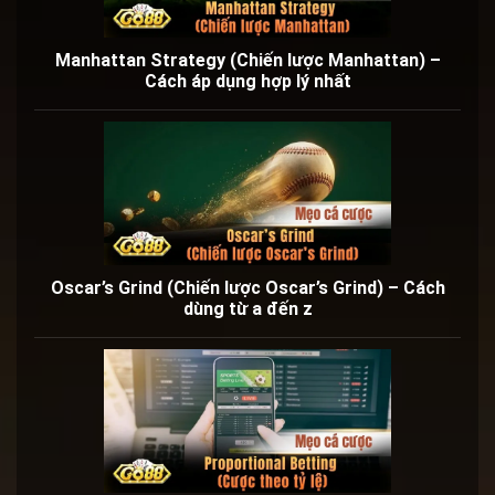
Manhattan Strategy (Chiến lược Manhattan) –
Cách áp dụng hợp lý nhất
Oscar’s Grind (Chiến lược Oscar’s Grind) – Cách
dùng từ a đến z