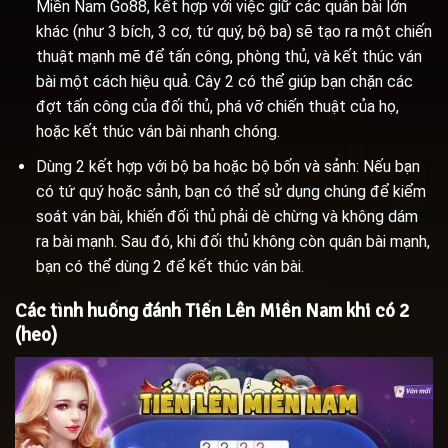
Miền Nam Go88, kết hợp với việc giữ các quân bài lớn
khác (như 3 bích, 3 cơ, tứ quý, bộ ba) sẽ tạo ra một chiến
thuật mạnh mẽ để tấn công, phòng thủ, và kết thúc ván
bài một cách hiệu quả. Cây 2 có thể giúp bạn chặn các
đợt tấn công của đối thủ, phá vỡ chiến thuật của họ,
hoặc kết thúc ván bài nhanh chóng.
Dùng 2 kết hợp với bộ ba hoặc bộ bốn và sảnh: Nếu bạn
có tứ quý hoặc sảnh, bạn có thể sử dụng chúng để kiểm
soát ván bài, khiến đối thủ phải dè chừng và không dám
ra bài mạnh. Sau đó, khi đối thủ không còn quân bài mạnh,
bạn có thể dùng 2 để kết thúc ván bài.
Các tình huống đánh Tiến Lên Miền Nam khi có 2
(heo)