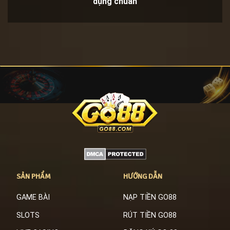
dụng chuẩn
SẢN PHẨM
HƯỚNG DẪN
GAME BÀI
NẠP TIỀN GO88
SLOTS
RÚT TIỀN GO88