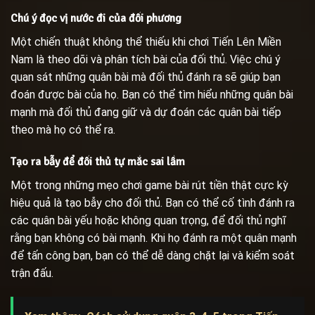
Chú ý đọc vị nước đi của đối phương
Một chiến thuật không thể thiếu khi chơi Tiến Lên Miền
Nam là theo dõi và phân tích bài của đối thủ. Việc chú ý
quan sát những quân bài mà đối thủ đánh ra sẽ giúp bạn
đoán được bài của họ. Bạn có thể tìm hiểu những quân bài
mạnh mà đối thủ đang giữ và dự đoán các quân bài tiếp
theo mà họ có thể ra.
Tạo ra bẫy để đối thủ tự mắc sai lầm
Một trong những mẹo chơi game bài rút tiền thật cực kỳ
hiệu quả là tạo bẫy cho đối thủ. Bạn có thể cố tình đánh ra
các quân bài yếu hoặc không quan trọng, để đối thủ nghĩ
rằng bạn không có bài mạnh. Khi họ đánh ra một quân mạnh
để tấn công bạn, bạn có thể dễ dàng chặt lại và kiểm soát
trận đấu.