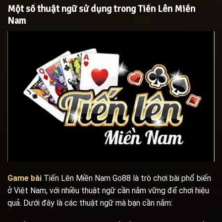
Một số thuật ngữ sử dụng trong Tiến Lên Miền
Nam
Game bài
Tiến Lên Miền Nam Go88 là trò chơi bài phổ biến
ở Việt Nam, với nhiều thuật ngữ cần nắm vững để chơi hiệu
quả. Dưới đây là các thuật ngữ mà bạn cần nắm: