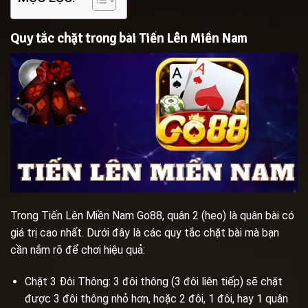
Quy tắc chặt trong bài Tiến Lên Miền Nam
Trong Tiến Lên Miền Nam Go88, quân 2 (heo) là quân bài có
giá trị cao nhất. Dưới đây là các quy tắc chặt bài mà bạn
cần nắm rõ để chơi hiệu quả:
Chặt 3 Đôi Thông: 3 đôi thông (3 đôi liên tiếp) sẽ chặt
được 3 đôi thông nhỏ hơn, hoặc 2 đôi, 1 đôi, hay 1 quân