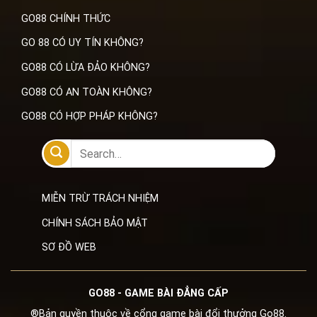
GO88 CHÍNH THỨC
GO 88 CÓ UY TÍN KHÔNG?
GO88 CÓ LỪA ĐẢO KHÔNG?
GO88 CÓ AN TOÀN KHÔNG?
GO88 CÓ HỢP PHÁP KHÔNG?
MIỄN TRỪ TRÁCH NHIỆM
CHÍNH SÁCH BẢO MẬT
SƠ ĐỒ WEB
GO88 - GAME BÀI ĐẲNG CẤP
®️Bản quyền thuộc về cổng game bài đổi thưởng Go88.