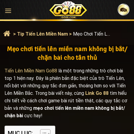
Bỏ
qua
nội
dung
>
Tip Tiến Lên Miền Nam
>
Mẹo Chơi Tiến Lên Miền Nam Không Bị Bắt/ Chặn Bài Cho Tân Thủ
Mẹo chơi tiến lên miền nam không bị bắt/
chặn bài cho tân thủ
Tiến Lên Miền Nam Go88
là một trong những trò chơi bài
top 1 hiện nay. Đây là phiên bản đặc biệt của trò Tiến Lên,
nổi bật với những quy tắc đơn giản, thoáng hơn so với Tiến
Lên Miền Bắc. Trong bài viết này, cùng
Link Go 88
tìm hiểu
chi tiết về cách chơi game bài rút tiền thật, các quy tắc cơ
bản và những
mẹo chơi tiến lên miền nam không bị bắt/
chặn bài
cực hay!
MỤC LỤC: