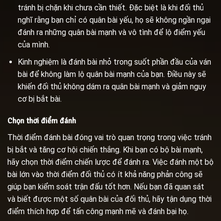
tránh bị chặn khi chưa cần thiết. Đặc biệt là khi đối thủ
nghĩ rằng bạn chỉ có quân bài yếu, họ sẽ không ngần ngại
đánh ra những quân bài mạnh và vô tình để lộ điểm yếu
của mình.
Kinh nghiệm là đánh bài nhỏ trong suốt phần đầu của ván
bài để không làm lộ quân bài mạnh của bạn. Điều này sẽ
khiến đối thủ không dám ra quân bài mạnh và giảm nguy
cơ bị bắt bài.
Chọn thời điểm đánh
Thời điểm đánh bài đóng vai trò quan trọng trong việc tránh
bị bắt và tăng cơ hội chiến thắng. Khi bạn có bộ bài mạnh,
hãy chọn thời điểm chiến lược để đánh ra. Việc đánh một bộ
bài lớn vào thời điểm đối thủ có ít khả năng phản công sẽ
giúp bạn kiểm soát trận đấu tốt hơn. Nếu bạn đã quan sát
và biết được một số quân bài của đối thủ, hãy tận dụng thời
điểm thích hợp để tấn công mạnh mẽ và đánh bại họ.