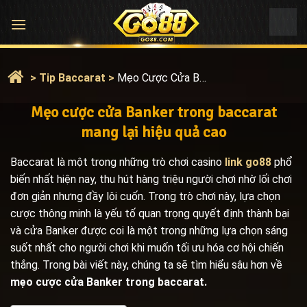
Bỏ
qua
nội
dung
>
Tip Baccarat
>
Mẹo Cược Cửa Banker Trong Baccarat Mang Lại Hiệu Quả Cao
Mẹo cược cửa Banker trong baccarat
mang lại hiệu quả cao
Baccarat là một trong những trò chơi casino
link go88
phổ
biến nhất hiện nay, thu hút hàng triệu người chơi nhờ lối chơi
đơn giản nhưng đầy lôi cuốn. Trong trò chơi này, lựa chọn
cược thông minh là yếu tố quan trọng quyết định thành bại
và cửa Banker được coi là một trong những lựa chọn sáng
suốt nhất cho người chơi khi muốn tối ưu hóa cơ hội chiến
thắng. Trong bài viết này, chúng ta sẽ tìm hiểu sâu hơn về
mẹo cược cửa Banker trong baccarat.