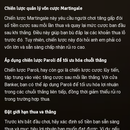
Chiến lược quản lý vốn cược Martingale
Chiến lược Martingale này yêu cầu người chơi tăng gấp đôi
số tiền cược sau mỗi lần thua và quay lại mức cược ban đầu
sau khi thắng. Điều này giúp bạn bù đắp lại các khoản thua lỗ
trước đó. Tuy nhiên, chiến lược này đòi hỏi anh em phải có
vốn lớn và sẵn sàng chấp nhận rủi ro cao.
Áp dụng chiến lược Paroli để tối ưu hóa chuỗi thắng
Chiến lược Paroli, hay còn gọi là chiến lược cược lũy tiến,
tập trung vào việc tăng cược sau mỗi lần thắng. Với cửa
Banker, bạn có thể áp dụng Paroli để tối ưu hóa lợi nhuận
trong các chuỗi thắng liên tiếp, đồng thời giảm thiểu rủi ro
trong trường hợp thua.
Đặt giới hạn thua và thắng
Trước khi bắt đầu chơi, hãy xác định số tiền bạn sẵn sàng
thua và mục tiêu lợi nhuận bạn muốn đạt được. Ví dụ: nếu