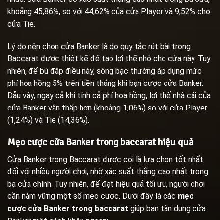
khoảng 45,86%, so với 44,62% của cửa Player và 9,52% cho
cửa Tie.
Lý do nên chọn cửa Banker là do quy tắc rút bài trong
Baccarat được thiết kế để tạo lợi thế nhỏ cho cửa này. Tuy
nhiên, để bù đắp điều này, sòng bạc thường áp dụng mức
phí hoa hồng 5% trên tiền thắng khi bạn cược cửa Banker.
Dẫu vậy, ngay cả khi tính cả phí hoa hồng, lợi thế nhà cái của
cửa Banker vẫn thấp hơn (khoảng 1,06%) so với cửa Player
(1,24%) và Tie (14,36%).
Mẹo cược cửa Banker trong baccarat hiệu quả
Cửa Banker trong Baccarat được coi là lựa chọn tốt nhất
đối với nhiều người chơi, nhờ xác suất thắng cao nhất trong
ba cửa chính. Tuy nhiên, để đạt hiệu quả tối ưu, người chơi
cần nắm vững một số mẹo cược. Dưới đây là các
mẹo
cược cửa Banker trong baccarat
giúp bạn tận dụng cửa