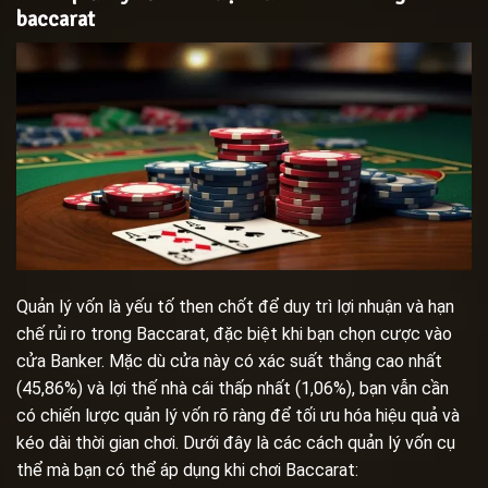
baccarat
Quản lý vốn là yếu tố then chốt để duy trì lợi nhuận và hạn
chế rủi ro trong Baccarat, đặc biệt khi bạn chọn cược vào
cửa Banker. Mặc dù cửa này có xác suất thắng cao nhất
(45,86%) và lợi thế nhà cái thấp nhất (1,06%), bạn vẫn cần
có chiến lược quản lý vốn rõ ràng để tối ưu hóa hiệu quả và
kéo dài thời gian chơi. Dưới đây là các cách quản lý vốn cụ
thể mà bạn có thể áp dụng khi chơi Baccarat: