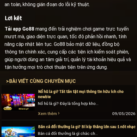
an toàn, không gián đoạn do lỗi kỹ thuật.
Lời kết
Tải app Go88
mang đến trải nghiệm chơi game trực tuyến
mượt mà, giao diện trực quan, tốc độ phản hồi nhanh, tính
năng cập nhật liên tục. Go88 bảo mật dữ liệu, đồng bộ
thông tin chính xác, cung cấp các tiện ích kiểm soát phiên,
giúp người dùng an tâm giải trí, quản lý tài khoản hiệu quả và
tận hưởng mọi trò chơi thuận tiện trên ứng dụng.
>
BÀI VIẾT CÙNG CHUYÊN MỤC
Nổ hũ là gì? Tất tần tật mọi thông tin hữu ích cho
newbie
Nổ hũ là gì? Đây là tổng hợp kho trò chơi giải trí đổi thưởng đình đám nhất thị trường hiện nay. Mỗi sản phẩm thuộc danh mục slot game [...]
09/05/2026
Xem thêm
Bắn cá đổi thưởng là gì? Bí kíp thắng lớn sau 1 nốt nhạc
Bắn cá đổi thưởng là gì chắc chắn sẽ khiến nhiều người chơi mới tiếp xúc với danh mục này chú ý. Theo định nghĩa, đây là các trò chơi [...]