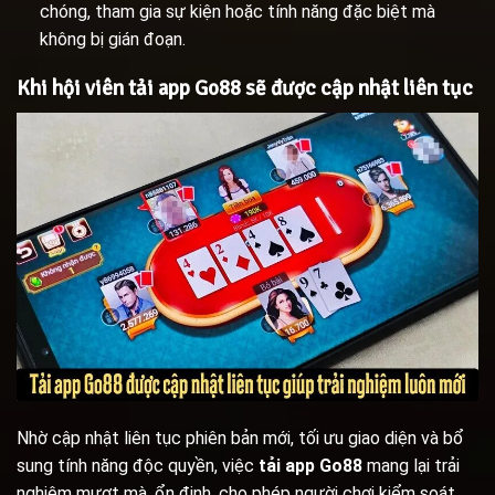
chóng, tham gia sự kiện hoặc tính năng đặc biệt mà
không bị gián đoạn.
Khi hội viên tải app Go88 sẽ được cập nhật liên tục
Nhờ cập nhật liên tục phiên bản mới, tối ưu giao diện và bổ
sung tính năng độc quyền, việc
tải app Go88
mang lại trải
nghiệm mượt mà, ổn định, cho phép người chơi kiểm soát