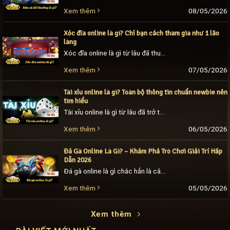
08/05/2026
Xem thêm
Xóc đĩa online là gì? Chỉ bạn cách tham gia như 1 lão
làng
Xóc đĩa online là gì từ lâu đã thu hút sự chú ý của khách hàng bởi nhiều ưu điểm đặc biệt. Trò chơi không chỉ sở hữu phần quà [...]
07/05/2026
Xem thêm
Tài xỉu online là gì? Toàn bộ thông tin chuẩn newbie nên
tìm hiểu
Tài xỉu online là gì từ lâu đã trở thành câu hỏi được nhiều tân thủ quan tâm khi mới tham gia cá cược. Trò chơi trở thành ưu tiên [...]
06/05/2026
Xem thêm
Đá Gà Online Là Gì? – Khám Phá Trò Chơi Giải Trí Hấp
Dẫn 2026
Đá gà online là gì chắc hẳn là câu hỏi nhiều người mới nghe đến sẽ thắc mắc. Cách chơi này tương tự như đá gà truyền thống khi các [...]
05/05/2026
Xem thêm
Xem thêm