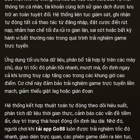
thông tin cá nhân, tài khoản cùng lịch sử giao dịch được lưu
trữ an toàn tuyệt đối. Hệ thống liên tục giám sát, ghi nhận
tự động tất cả thao tác từ đăng nhập, đặt cược đến rút
nạp, nhằm hạn chế tối đa rủi ro gian lận, sai sót hoặc bất kỳ
hành vi bất thường nào trong quá trình trải nghiệm game
trực tuyến.
Ứng dụng tối ưu hóa dữ liệu, phân bổ tải hợp lý trên các máy
chủ, duy trì tốc độ phản hồi nhanh, mượt mà, ổn định ngay
cả khi lượng truy cập tăng cao trong các khung giờ cao
điểm. Cơ chế này đảm bảo trải nghiệm game trực tuyến liền
mạch, giảm thiểu giật lag hoặc gián đoạn.
Hệ thống kết hợp thuật toán tự động theo dõi hiệu suất,
phân tích dữ liệu thời gian thực, cảnh báo các vấn đề tiềm
ẩn, duy trì trạng thái hoạt động ổn định lâu dài. Nhờ đó,
người chơi khi
tải app Go88
luôn được trải nghiệm tốc độ
nhanh, giao diện trực quan, các phiên game diễn ra liên tục,