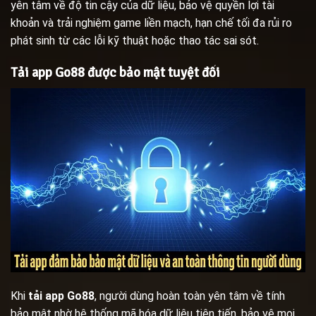
yên tâm về độ tin cậy của dữ liệu, bảo vệ quyền lợi tài
khoản và trải nghiệm game liền mạch, hạn chế tối đa rủi ro
phát sinh từ các lỗi kỹ thuật hoặc thao tác sai sót.
Tải app Go88 được bảo mật tuyệt đối
Khi
tải app Go88
, người dùng hoàn toàn yên tâm về tính
bảo mật nhờ hệ thống mã hóa dữ liệu tiên tiến, bảo vệ mọi