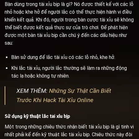
Bàn dùng trong tài xỉu bịp là gì? Nó được thiết kế với các lỗ
nhỏ hoặc khe hở để người lắc có thể thực hiện hành vi điều
khiển kết quả. Khi đó, người trong bàn cược tài xỉu sẽ không
thể biết được kết quả thực sự của trò chơi. Để phát hiện
được một bàn tài xỉu bịp cần chú ý đến các dấu hiệu như
sau:
Bàn sử dụng để lắc tài xỉu có các lỗ nhỏ, khe hở.
Khi lắc tài xỉu, người lắc thường sẽ làm ra những động
tác lạ hoặc không tự nhiên.
XEM THÊM:
Những Sự Thật Cần Biết
Trước Khi Hack Tài Xỉu Online
Sử dụng kỹ thuật lắc tài xỉu bịp
Một trong những chiêu thức nhận biết tài xỉu bịp là gì tinh vi
nhất phải kể đến kỹ thuật lắc tài xỉu bịp. Chiêu thức này đòi