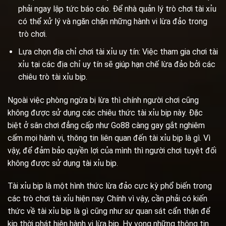
phải ngay lập tức báo cáo. Để nhà quản lý trò chơi tài xỉu
có thể xử lý và ngăn chặn những hành vi lừa đảo trong
trò chơi.
Lựa chọn địa chỉ chơi tài xỉu uy tín: Việc tham gia chơi tài
xỉu tại các địa chỉ uy tín sẽ giúp hạn chế lừa đảo bởi các
chiêu trò tài xỉu bịp.
Ngoài việc phòng ngừa bị lừa thì chính người chơi cũng
không được sử dụng các chiêu thức tài xỉu bịp này. Đặc
biệt ở sân chơi đẳng cấp như Go88 càng gay gắt nghiêm
cấm mọi hành vi, thông tin liên quan đến tài xỉu bịp là gì. Vì
vậy, để đảm bảo quyền lợi của mình thì người chơi tuyệt đối
không được sử dụng tài xỉu bịp.
Tài xỉu bịp là một hình thức lừa đảo cực kỳ phổ biến trong
các trò chơi tài xỉu hiện nay. Chính vì vậy, cần phải có kiến
thức về tài xỉu bịp là gì cũng như sự quan sát cẩn thận để
kịp thời phát hiện hành vi lừa bịp. Hy vọng những thông tin