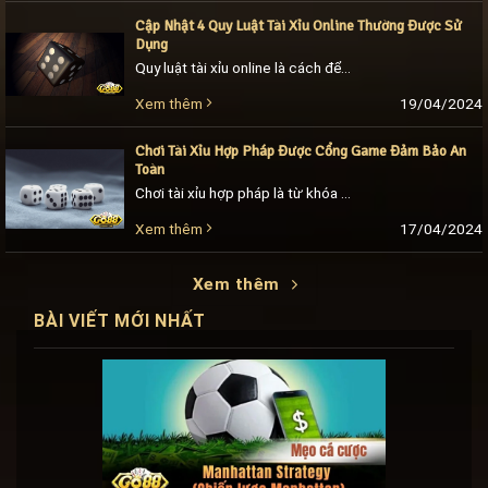
Cập Nhật 4 Quy Luật Tài Xỉu Online Thường Được Sử
Dụng
Quy luật tài xỉu online là cách để đánh tài xỉu ở mọi nền tảng trực tuyến. Trên lý thuyết, hầu hết các quy luật đều được xây dựng một [...]
19/04/2024
Xem thêm
Chơi Tài Xỉu Hợp Pháp Được Cổng Game Đảm Bảo An
Toàn
Chơi tài xỉu hợp pháp là từ khóa lọt vào top từ được tìm kiếm nhiều nhất năm 2024. Chơi tài xỉu sao cho hợp pháp là chơi đúng quy [...]
17/04/2024
Xem thêm
Xem thêm
BÀI VIẾT MỚI NHẤT