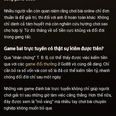
Nhiều người vẫn còn quan niệm rằng chơi bài online chỉ đơn
thuần là để giải trí, thì đối với anh Đ hoàn toàn khác. Không
chỉ dành cả tâm huyết mà còn nghiên cứu hướng chơi sao
cho hợp lý. Từ đó thắng về số tiền cực khủng và đổi đời
trong gang tấc.
Game bài trực tuyến có thật sự kiếm được tiền?
Qua “nhân chứng” T. Đ. Đ, có thể thấy được việc kiếm tiền
qua với các
game đổi thưởng
ở Go88 vô cùng dễ dàng. Chỉ
cần bỏ ra số vốn vài con số là đã có thể kiếm tiền tỷ, nhanh
chóng đổi đời chỉ sau một ngày.
Những ván game đánh bài trực tuyến không chỉ giúp người
chơi giải trí sau những giờ làm việc căng thẳng. Hơn thế nữa,
đây được xem là “mỏ vàng” mà nhiều tay chơi bài chuyên
nghiệp không muốn bỏ qua.