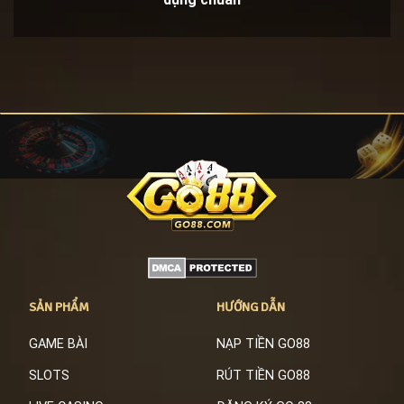
SẢN PHẨM
HƯỚNG DẪN
GAME BÀI
NẠP TIỀN GO88
SLOTS
RÚT TIỀN GO88