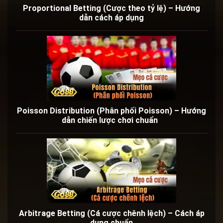
Proportional Betting (Cược theo tỷ lệ) – Hướng
dẫn cách áp dụng
Poisson Distribution (Phân phối Poisson) – Hướng
dẫn chiến lược chơi chuẩn
Arbitrage Betting (Cá cược chênh lệch) – Cách áp
dụng chuẩn