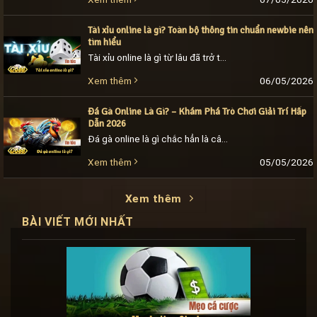
Tài xỉu online là gì? Toàn bộ thông tin chuẩn newbie nên
tìm hiểu
Tài xỉu online là gì từ lâu đã trở thành câu hỏi được nhiều tân thủ quan tâm khi mới tham gia cá cược. Trò chơi trở thành ưu tiên [...]
06/05/2026
Xem thêm
Đá Gà Online Là Gì? – Khám Phá Trò Chơi Giải Trí Hấp
Dẫn 2026
Đá gà online là gì chắc hẳn là câu hỏi nhiều người mới nghe đến sẽ thắc mắc. Cách chơi này tương tự như đá gà truyền thống khi các [...]
05/05/2026
Xem thêm
Xem thêm
BÀI VIẾT MỚI NHẤT