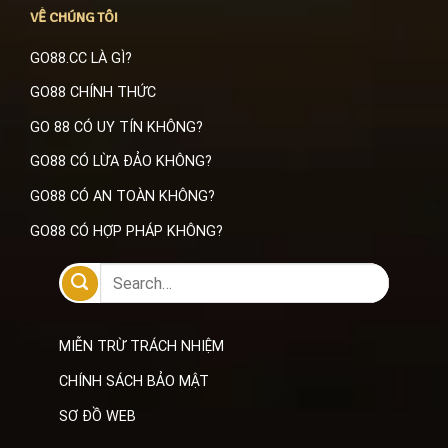
VỀ CHÚNG TÔI
GO88.CC LÀ GÌ?
GO88 CHÍNH THỨC
GO 88 CÓ UY TÍN KHÔNG?
GO88 CÓ LỪA ĐẢO KHÔNG?
GO88 CÓ AN TOÀN KHÔNG?
GO88 CÓ HỢP PHÁP KHÔNG?
MIỄN TRỪ TRÁCH NHIỆM
CHÍNH SÁCH BẢO MẬT
SƠ ĐỒ WEB