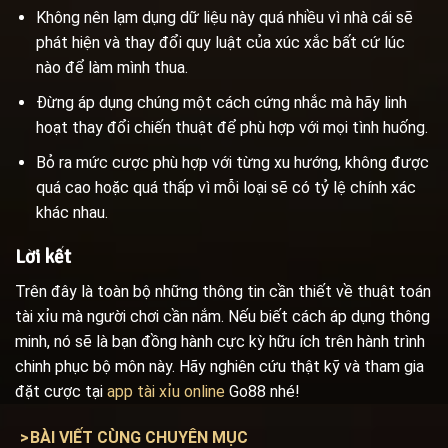
Không nên lạm dụng dữ liệu này quá nhiều vì nhà cái sẽ
phát hiện và thay đổi quy luật của xúc xắc bất cứ lúc
nào để làm mình thua.
Đừng áp dụng chúng một cách cứng nhắc mà hãy linh
hoạt thay đổi chiến thuật để phù hợp với mọi tình huống.
Bỏ ra mức cược phù hợp với từng xu hướng, không được
quá cao hoặc quá thấp vì mỗi loại sẽ có tỷ lệ chính xác
khác nhau.
Lời kết
Trên đây là toàn bộ những thông tin cần thiết về thuật toán
tài xỉu mà người chơi cần nắm. Nếu biết cách áp dụng thông
minh, nó sẽ là bạn đồng hành cực kỳ hữu ích trên hành trình
chinh phục bộ môn này. Hãy nghiên cứu thật kỹ và tham gia
đặt cược tại
app tài xỉu online
Go88 nhé!
>
BÀI VIẾT CÙNG CHUYÊN MỤC