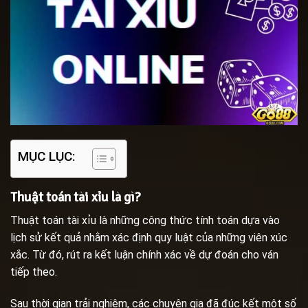
MỤC LỤC:
Thuật toán tài xỉu là gì?
Thuật toán tài xỉu là những công thức tính toán dựa vào
lịch sử kết quả nhằm xác định quy luật của những viên xúc
xắc. Từ đó, rút ra kết luận chính xác về dự đoán cho ván
tiếp theo.
Sau thời gian trải nghiệm, các chuyên gia đã đúc kết một số