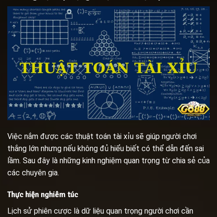
Việc nắm được các thuật toán tài xỉu sẽ giúp người chơi
thắng lớn nhưng nếu không đủ hiểu biết có thể dẫn đến sai
lầm. Sau đây là những kinh nghiệm quan trọng từ chia sẻ của
các chuyên gia.
Thực hiện nghiêm túc
Lịch sử phiên cược là dữ liệu quan trọng người chơi cần