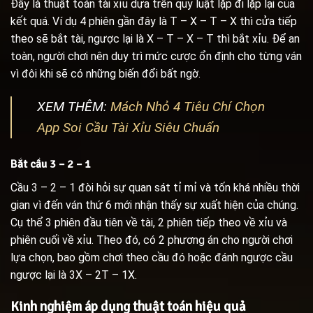
Đây là thuật toán tài xỉu dựa trên quy luật lặp đi lặp lại của
kết quá. Ví dụ 4 phiên gần đây là T – X – T – X thì cửa tiếp
theo sẽ bắt tài, ngược lại là X – T – X – T thì bắt xỉu. Để an
toàn, người chơi nên duy trì mức cược ổn định cho từng ván
vì đôi khi sẽ có những biến đổi bất ngờ.
XEM THÊM:
Mách Nhỏ 4 Tiêu Chí Chọn
App Soi Cầu Tài Xỉu Siêu Chuẩn
Bắt cầu 3 – 2 – 1
Cầu 3 – 2 – 1 đòi hỏi sự quan sát tỉ mỉ và tốn khá nhiều thời
gian vì đến ván thứ 6 mới nhận thấy sự xuất hiện của chúng.
Cụ thể 3 phiên đầu tiên về tài, 2 phiên tiếp theo về xỉu và
phiên cuối về xỉu. Theo đó, có 2 phương án cho người chơi
lựa chọn, bao gồm chơi theo cầu đó hoặc đánh ngược cầu
ngược lại là 3X – 2T – 1X.
Kinh nghiệm áp dụng thuật toán hiệu quả